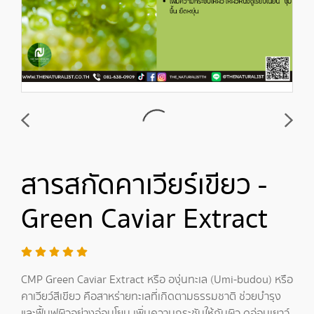
สารสกัดคาเวียร์เขียว -
Green Caviar Extract
CMP Green Caviar Extract หรือ องุ่นทะเล (Umi-budou) หรือ
คาเวียว์สีเขียว คือสาหร่ายทะเลที่เกิดตามธรรมชาติ ช่วยบำรุง
และฟื้นฟูผิวอย่างอ่อนโยน เพิ่มความกระชับให้กับผิว ดูอ่อนเยาว์