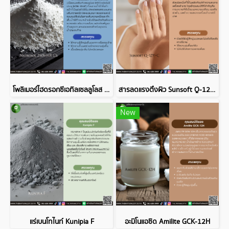
โพลิเมอร์ไฮดรอกซีเอทิลเซลลูโลส Natrosol 250HHR CS
สารลดแรงตึงผิว Sunsoft Q-12Y-C
New
แร่เบนโทไนท์ Kunipia F
อะมิโนแอซิด Amilite GCK-12H