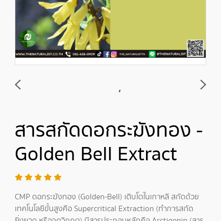
สารสกัดดอกระฆังทอง -
Golden Bell Extract
CMP ดอกระฆังทอง (Golden-Bell) เติบโตในเกาหลี สกัดด้วย
เทคโนโลยีขั้นสูงคือ Supercritical Extraction (ทำการสกัด
ยิ่งยวด หรือจุดวิกฤต) มีสารประกอบหลักคือ Arctigenin (สาร