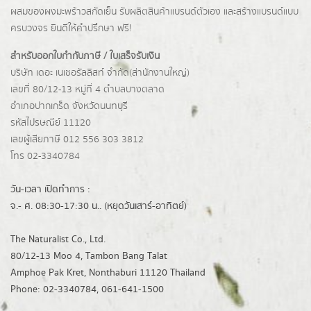
ผสมของผงมะพร้าวสกัดเย็น รับผลิตสินค้าแบรนด์ตัวเอง และสร้างแบรนด์แบบ
ครบวงจร ยินดีให้คำปรึกษา ฟรี!
สำหรับออกใบกำกับภาษี / ใบเสร็จรับเงิน
บริษัท เดอะ เนเชอรัลลิสท์ จำกัด(ส่านักงานใหญ่)
เลขที่ 80/12-13 หมู่ที่ 4 ตำบลบางตลาด
อำเภอปากเกร็ด
จังหวัดนนทบุรี
รหัสไปรษณีย์ 11120
เลขผู้เสียภาษี 012 556 303 3812
โทร 02-3340784
วัน-เวลา เปิดทำการ :
จ.- ศ. 08:30-17:30 น.. (หยุดวันเสาร์-อาทิตย์)
The Naturalist Co., Ltd.
80/12-13 Moo 4, Tambon Bang Talat
Amphoe Pak Kret, Nonthaburi 11120 Thailand
Phone: 02-3340784, 061-641-1500