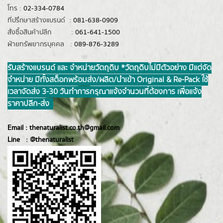
โทร :
02-334-0784
ที่ปรึกษาสร้างแบรนด์ :
081-638-0909
สั่งซื้อสินค้าปลีก :
061-641-1500
ฝ่ายทรัพยากรบุคคล :
089-876-3289
รับสร้างแบรนด์ และ จำหน่ายวัตถุดิบ *วัตถุดิบไม่มีตัวอย่าง มีแต่จัด
จำหน่าย มีทั้งสต็อกพร้อมส่ง/ผลิต/นำเข้า Original & Re-Pack ใช้
เวลาจัดส่ง 3-30 วันทำการ กรุณาแจ้งจำนวนที่ต้องการ เพื่อแจ้ง
ราคาปลีก-ส่ง
Email :
thenaturalist.co.th@gmail.com
Line :
@thenatur
alist