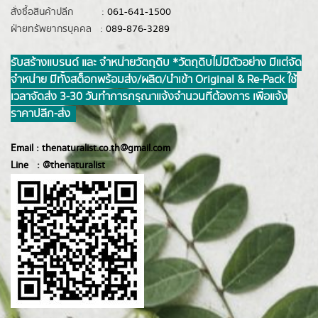
สั่งซื้อสินค้าปลีก :
061-641-1500
ฝ่ายทรัพยากรบุคคล :
089-876-3289
รับสร้างแบรนด์ และ จำหน่ายวัตถุดิบ *วัตถุดิบไม่มีตัวอย่าง มีแต่จัด
จำหน่าย มีทั้งสต็อกพร้อมส่ง/ผลิต/นำเข้า Original & Re-Pack ใช้
เวลาจัดส่ง 3-30 วันทำการ กรุณาแจ้งจำนวนที่ต้องการ เพื่อแจ้ง
ราคาปลีก-ส่ง
Email :
thenaturalist.co.th@gmail.com
Line :
@thenatur
alist