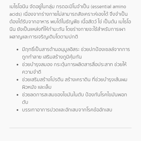
เมไธโอนีน จัดอยู่ในกลุ่ม กรดอะมิโนจำเป็น (essential amino
acids) เนื่องจากร่างกายไม่สามารถสังเคราะห์เองได้ จึงจำเป็น
ต้องได้รับจากอาหาร พบได้ในธัญพืช เนื้อสัตว์ ไข่ เป็นต้น เมไธโอ
นีน ยังเป็นแหล่งที่ให้กำมะถัน โดยร่างกายจะใช้สำหรับการเผา
ผลาญและการเจริญเติบโตตามปกติ
มีฤทธิ์เป็นสารต้านอนุมูลอิสระ ช่วยปกป้องเซลล์จากการ
ถูกทำลาย เสริมสร้างภูมิคุ้มกัน
ช่วยบำรุงสมอง กระตุ้นการผลิตสารสื่อประสาท ช่วยให้
ความจำดี
ช่วยเสริมสร้างโปรตีน สร้างเคราติน ที่ช่วยบำรุงเส้นผม
ผิวหนัง และเล็บ
ช่วยลดการสะสมของไขมันในตับ ป้องกันโรคไขมันพอก
ตับ
บรรเทาอาการปวดและอักเสบจากโรคข้ออักเสบ