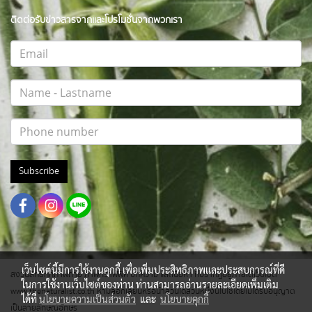
ติดต่อรับข่าวสารจากและโปรโมชั่นจากพวกเรา
Subscribe
เว็บไซต์นี้มีการใช้งานคุกกี้ เพื่อเพิ่มประสิทธิภาพและประสบการณ์ที่ดี
สงวนสิทธิ์ทุกภาพถ่าย ภาพกราฟฟิค บทความ และเนื้อหา ที่ปรากฎอยู่ภายใต้เว็บไซต์
ในการใช้งานเว็บไซต์ของท่าน ท่านสามารถอ่านรายละเอียดเพิ่มเติม
www.thenaturalist.co.th ห้ามลอกเลียนหรือนำส่วนใดส่วนหนึ่งนี้ไปใช้โดยไม่ได้รับอนุญาต
ได้ที่
นโยบายความเป็นส่วนตัว
และ
นโยบายคุกกี้
เป็นลายลักษณ์อักษร