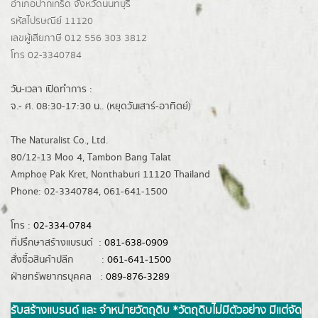
อำเภอปากเกร็ด
จังหวัดนนทบุรี
รหัสไปรษณีย์ 11120
เลขผู้เสียภาษี 012 556 303 3812
โทร 02-3340784
วัน-เวลา เปิดทำการ :
จ.- ศ. 08:30-17:30 น.. (หยุดวันเสาร์-อาทิตย์)
The Naturalist Co., Ltd.
80/12-13 Moo 4, Tambon Bang Talat
Amphoe Pak Kret, Nonthaburi 11120 Thailand
Phone: 02-3340784, 061-641-1500
โทร :
02-334-0784
ที่ปรึกษาสร้างแบรนด์ :
081-638-0909
สั่งซื้อสินค้าปลีก :
061-641-1500
ฝ่ายทรัพยากรบุคคล :
089-876-3289
รับสร้างแบรนด์ และ จำหน่ายวัตถุดิบ *วัตถุดิบไม่มีตัวอย่าง มีแต่จัด