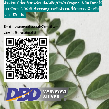
จำหน่าย มีทั้งสต็อกพร้อมส่ง/ผลิต/นำเข้า Original & Re-Pack ใช้
เวลาจัดส่ง 3-30 วันทำการ กรุณาแจ้งจำนวนที่ต้องการ เพื่อแจ้ง
ราคาปลีก-ส่ง
Email :
thenaturalist.co.th@gmail.com
Line :
@thenatur
alist