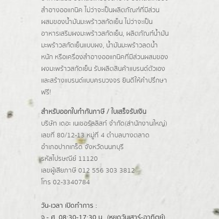
สำอางออแกนิค ไม่ว่าจะเป็นผลิตภัณฑ์ที่มีส่วน
ผสมของน้ำมันมะพร้าวสกัดเย็น ไม่ว่าจะเป็น
อาหารเสริมผงมะพร้าวสกัดเย็น, ผลิตภัณฑ์น้ำมัน
มะพร้าวสกัดเย็นแบบผง,
น้ำมันมะพร้าวลดน้ำ
หนัก
หรือเครื่องสำอางออแกนิคที่มีส่วนผสมของ
ผงมะพร้าวสกัดเย็น รับผลิตสินค้าแบรนด์ตัวเอง
และสร้างแบรนด์แบบครบวงจร ยินดีให้คำปรึกษา
ฟรี!
สำหรับออกใบกำกับภาษี / ใบเสร็จรับเงิน
บริษัท เดอะ เนเชอรัลลิสท์ จำกัด(ส่านักงานใหญ่)
เลขที่ 80/12-13 หมู่ที่ 4 ตำบลบางตลาด
อำเภอปากเกร็ด
จังหวัดนนทบุรี
รหัสไปรษณีย์ 11120
เลขผู้เสียภาษี 012 556 303 3812
โทร 02-3340784
วัน-เวลา เปิดทำการ :
จ.- ศ. 08:30-17:30 น.. (หยุดวันเสาร์-อาทิตย์)