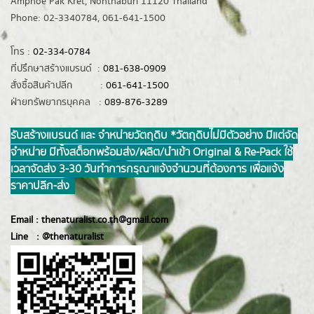
Amphoe Pak Kret, Nonthaburi 11120 Thailand
Phone: 02-3340784, 061-641-1500
โทร :
02-334-0784
ที่ปรึกษาสร้างแบรนด์ :
081-638-0909
สั่งซื้อสินค้าปลีก :
061-641-1500
ฝ่ายทรัพยากรบุคคล :
089-876-3289
รับสร้างแบรนด์ และ จำหน่ายวัตถุดิบ *วัตถุดิบไม่มีตัวอย่าง มีแต่จัด
จำหน่าย มีทั้งสต็อกพร้อมส่ง/ผลิต/นำเข้า Original & Re-Pack ใช้
เวลาจัดส่ง 3-30 วันทำการ กรุณาแจ้งจำนวนที่ต้องการ เพื่อแจ้ง
ราคาปลีก-ส่ง
Email :
thenaturalist.co.th@gmail.com
Line :
@thenatur
alist