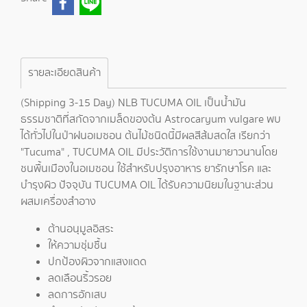
รายละเอียดสินค้า
(Shipping 3-15 Day) NLB TUCUMA OIL เป็นน้ำมัน
ธรรมชาติที่สกัดจากเมล็ดของต้น Astrocaryum vulgare พบ
ได้ทั่วไปในป่าฝนอเมซอน ต้นไม้ชนิดนี้มีผลสีส้มสดใส เรียกว่า
"Tucuma" , TUCUMA OIL มีประวัติการใช้งานมายาวนานโดย
ชนพื้นเมืองในอเมซอน ใช้สำหรับปรุงอาหาร ยารักษาโรค และ
บำรุงผิว ปัจจุบัน TUCUMA OIL ได้รับความนิยมในฐานะส่วน
ผสมเครื่องสำอาง
ต้านอนุมูลอิสระ
ให้ความชุ่มชื้น
ปกป้องผิวจากแสงแดด
ลดเลือนริ้วรอย
ลดการอักเสบ