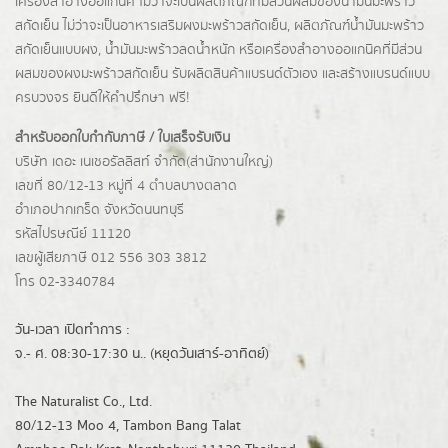
เครื่องสำอางออแกนิค ไม่ว่าจะเป็นผลิตภัณฑ์ที่มีส่วนผสมของน้ำมันมะพร้าว
สกัดเย็น ไม่ว่าจะเป็นอาหารเสริมผงมะพร้าวสกัดเย็น, ผลิตภัณฑ์น้ำมันมะพร้าว
สกัดเย็นแบบผง,
น้ำมันมะพร้าวลดน้ำหนัก
หรือเครื่องสำอางออแกนิคที่มีส่วน
ผสมของผงมะพร้าวสกัดเย็น รับผลิตสินค้าแบรนด์ตัวเอง และสร้างแบรนด์แบบ
ครบวงจร ยินดีให้คำปรึกษา ฟรี!
สำหรับออกใบกำกับภาษี / ใบเสร็จรับเงิน
บริษัท เดอะ เนเชอรัลลิสท์ จำกัด(ส่านักงานใหญ่)
เลขที่ 80/12-13 หมู่ที่ 4 ตำบลบางตลาด
อำเภอปากเกร็ด
จังหวัดนนทบุรี
รหัสไปรษณีย์ 11120
เลขผู้เสียภาษี 012 556 303 3812
โทร 02-3340784
วัน-เวลา เปิดทำการ :
จ.- ศ. 08:30-17:30 น.. (หยุดวันเสาร์-อาทิตย์)
The Naturalist Co., Ltd.
80/12-13 Moo 4, Tambon Bang Talat