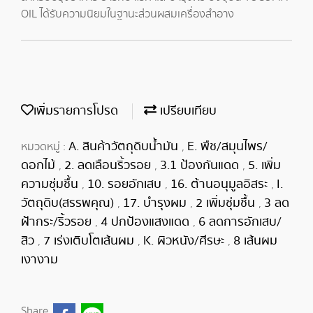
OIL ได้รับความนิยมในฐานะส่วนผสมเครื่องสำอาง
เพิ่มรายการโปรด
เปรียบเทียบ
A. สินค้าวัตถุดิบน้ำมัน
E. พืช/สมุนไพร/
หมวดหมู่ :
,
ดอกไม้
2. ลดเลือนริ้วรอย
3.1 ป้องกันแดด
5. เพิ่ม
,
,
,
ความชุ่มชื้น
10. รอยอักเสบ
16. ต้านอนุมูลอิสระ
I.
,
,
,
วัตถุดิบ(สรรพคุณ)
17. บำรุงผม
2 เพิ่มชุ่มชื้น
3 ลด
,
,
,
ฝ้ากระ/ริ้วรอย
4 ปกป้องแสงแดด
6 ลดการอักเสบ/
,
,
สิว
7 เร่งเติบโตเส้นผม
K. ผิวหนัง/ศีรษะ
8 เส้นผม
,
,
,
เงางาม
Share