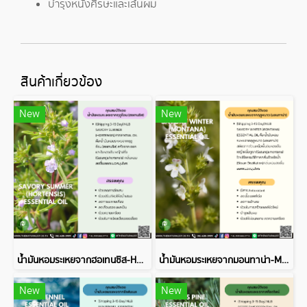
บำรุงหนังศีรษะและเส้นผม
สินค้าเกี่ยวข้อง
New
New
น้ำมันหอมระเหยจากฮอเทนซิส-HORTENSIS ESSENTIAL OIL
น้ำมันหอมระเหยจากมอนทาน่า-MONTANA ESSENTIAL OIL
New
New