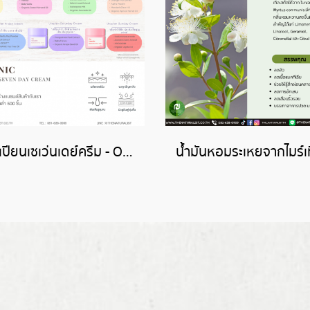
ยูโทเปียนเซเว่นเดย์ครีม - Organic Utopian Seven Day Cream