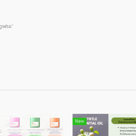
ดูเฟรช”
New