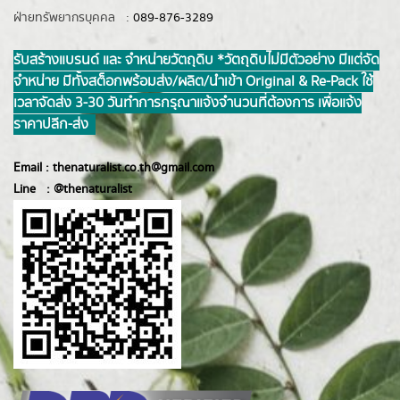
ฝ่ายทรัพยากรบุคคล :
089-876-3289
รับสร้างแบรนด์ และ จำหน่ายวัตถุดิบ *วัตถุดิบไม่มีตัวอย่าง มีแต่จัด
จำหน่าย มีทั้งสต็อกพร้อมส่ง/ผลิต/นำเข้า Original & Re-Pack ใช้
เวลาจัดส่ง 3-30 วันทำการ กรุณาแจ้งจำนวนที่ต้องการ เพื่อแจ้ง
ราคาปลีก-ส่ง
Email :
thenaturalist.co.th@gmail.com
Line :
@thenatur
alist