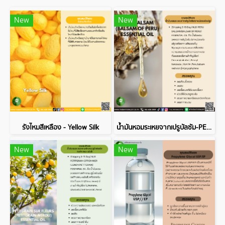
New
New
รังไหมสีเหลือง - Yellow Silk
น้ำมันหอมระเหยจากเปรูบัลซัม-PERU BALSAM ESSENTIAL OIL
New
New