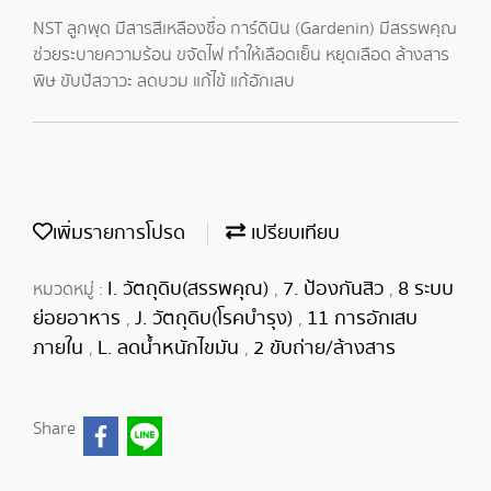
NST ลูกพุด มีสารสีเหลืองชื่อ การ์ดินิน (Gardenin) มีสรรพคุณ
ช่วยระบายความร้อน ขจัดไฟ ทำให้เลือดเย็น หยุดเลือด ล้างสาร
พิษ ขับปัสวาวะ ลดบวม แก้ไข้ แก้อักเสบ
เพิ่มรายการโปรด
เปรียบเทียบ
I. วัตถุดิบ(สรรพคุณ)
7. ป้องกันสิว
8 ระบบ
หมวดหมู่ :
,
,
ย่อยอาหาร
J. วัตถุดิบ(โรคบำรุง)
11 การอักเสบ
,
,
ภายใน
L. ลดน้ำหนักไขมัน
2 ขับถ่าย/ล้างสาร
,
,
Share