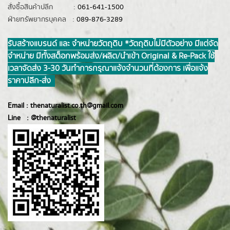
สั่งซื้อสินค้าปลีก :
061-641-1500
ฝ่ายทรัพยากรบุคคล :
089-876-3289
รับสร้างแบรนด์ และ จำหน่ายวัตถุดิบ *วัตถุดิบไม่มีตัวอย่าง มีแต่จัด
จำหน่าย มีทั้งสต็อกพร้อมส่ง/ผลิต/นำเข้า Original & Re-Pack ใช้
เวลาจัดส่ง 3-30 วันทำการ กรุณาแจ้งจำนวนที่ต้องการ เพื่อแจ้ง
ราคาปลีก-ส่ง
Email :
thenaturalist.co.th@gmail.com
Line :
@thenatur
alist