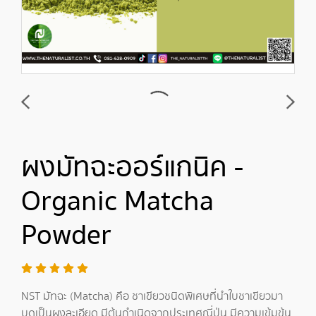
ผงมัทฉะออร์แกนิค -
Organic Matcha
Powder
NST มัทฉะ (Matcha) คือ ชาเขียวชนิดพิเศษที่นำใบชาเขียวมา
บดเป็นผงละเอียด มีต้นกำเนิดจากประเทศญี่ปุ่น มีความเข้มข้น