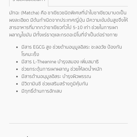
มัทฉะ (Matcha) คือ ชาเขียวชนิดพิเศษที่นำใบชาเขียวมาบดเป็น
ผงละเอียด มีต้นกำเนิดจากประเทศญี่ปุ่น มีความเข้มข้นสูงจึงให้
สารอาหารที่มากกว่าชาเขียวทั่วไป 5-10 เท่า ช่วยในการเผา
ผลาญไขมัน มีทั้งแร่ธาตุและกรดอะมิโนที่จำเป็นต่อร่างกาย
มีสาร EGCG สูง ช่วยต้านอนุมูลอิสระ ชะลอวัย ป้องกัน
โรคมะเร็ง
มีสาร L-Theanine บำรุงสมอง เพิ่มสมาธิ
ช่วยกระตุ้นการเผาผลาญ ช่วยให้ลดน้ำหนัก
มีสารต้านอนุมูลอิสระ บำรุงผิวพรรณ
มีวิตามินซี ช่วยเสริมสร้างภูมิคุ้มกัน
มีฤทธิ์ต้านการอักเสบ