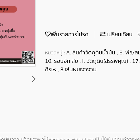
เพิ่มรายการโปรด
เปรียบเทียบ
S
A. สินค้าวัตถุดิบน้ำมัน
E. พืช/ส
หมวดหมู่ :
,
10. รอยอักเสบ
I. วัตถุดิบ(สรรพคุณ)
17
,
,
ศีรษะ
8 เส้นผมเงางาม
,
เย็นจากเมล็ดของผลไม้Vaccinium vitis-idaea เป็นไม้พุ่มที่ทนต่ออุณหภูมิ