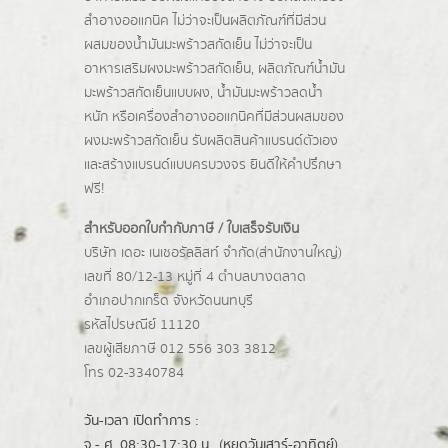
สำอางออแกนิค ไม่ว่าจะเป็นผลิตภัณฑ์ที่มีส่วน
ผสมของน้ำมันมะพร้าวสกัดเย็น ไม่ว่าจะเป็น
อาหารเสริมผงมะพร้าวสกัดเย็น, ผลิตภัณฑ์น้ำมัน
มะพร้าวสกัดเย็นแบบผง,
น้ำมันมะพร้าวลดน้ำ
หนัก
หรือเครื่องสำอางออแกนิคที่มีส่วนผสมของ
ผงมะพร้าวสกัดเย็น รับผลิตสินค้าแบรนด์ตัวเอง
และสร้างแบรนด์แบบครบวงจร ยินดีให้คำปรึกษา
ฟรี!
สำหรับออกใบกำกับภาษี / ใบเสร็จรับเงิน
บริษัท เดอะ เนเชอรัลลิสท์ จำกัด(ส่านักงานใหญ่)
เลขที่ 80/12-13 หมู่ที่ 4 ตำบลบางตลาด
อำเภอปากเกร็ด
จังหวัดนนทบุรี
รหัสไปรษณีย์ 11120
เลขผู้เสียภาษี 012 556 303 3812
โทร 02-3340784
วัน-เวลา เปิดทำการ :
จ.- ศ. 08:30-17:30 น.. (หยุดวันเสาร์-อาทิตย์)