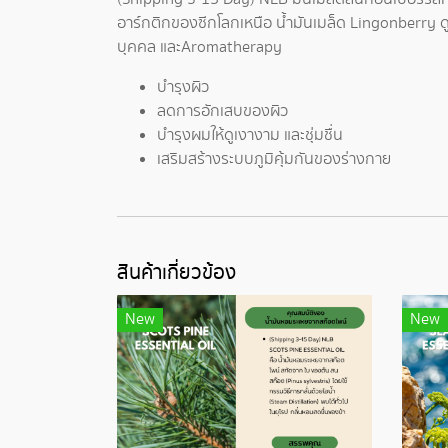
อาร์กติกของซีกโลกเหนือ น้ำมันเมล็ด Lingonberry ดู
บุคคล และAromatherapy
บำรุงผิว
ลดการอักเสบของผิว
บำรุงผมให้ดูเงางาม และชุ่มชื่น
เสริมสร้างระบบภูมิคุ้มกันของร่างกาย
สินค้าเกี่ยวข้อง
New
New