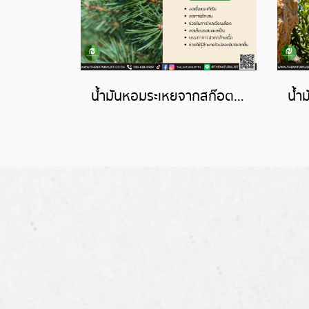
น้ำมันหอมระเหยจากสก๊อตไพน์-SCOTS PINE ESSENTIAL OIL