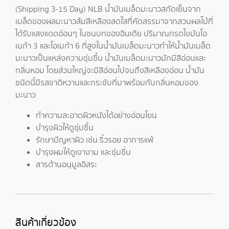
(Shipping 3-15 Day) NLB น้ำมันเมล็ดมะนาวสกัดเย็นจาก
เมล็ดของผลมะนาวส้มสีเหลืองสดใสที่คัดสรรมาจากสวนผลไม้ที่
ได้รับแสงแดดอ่อนๆ ในชนบทของอินเดีย ปริมาณกรดไขมันโอ
เมก้า 3 และโอเมก้า 6 ที่สูงในน้ำมันเมล็ดมะนาวทำให้น้ำมันเมล็ด
มะนาวเป็นแหล่งความชุ่มชื้น น้ำมันเมล็ดมะนาวมักมีสีอ่อนและ
กลิ่นหอม โดยส่วนใหญ่จะมีสีอ่อนไปจนถึงสีเหลืองอ่อน น้ำมัน
ชนิดนี้มีรสชาติหวานและกระชับที่มาพร้อมกับกลิ่นหอมของ
มะนาว
ทำความสะอาดผิวหนังได้อย่างอ่อนโยน
บำรุงผิวให้ดูชุ่มชื้น
รักษาปัญหาผิว เช่น ริ้วรอย อาการแพ้
บำรุงผมให้ดูเงางาม และชุ่มชื่น
สารต้านอนุมูลอิสระ
สินค้าเกี่ยวข้อง