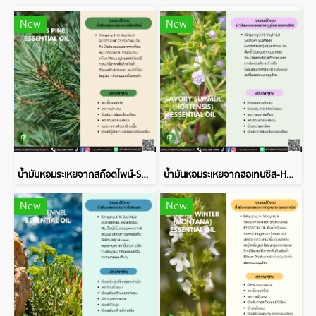
New
New
น้ำมันหอมระเหยจากสก๊อตไพน์-SCOTS PINE ESSENTIAL OIL
น้ำมันหอมระเหยจากฮอเทนซิส-HORTENSIS ESSENTIAL OIL
New
New