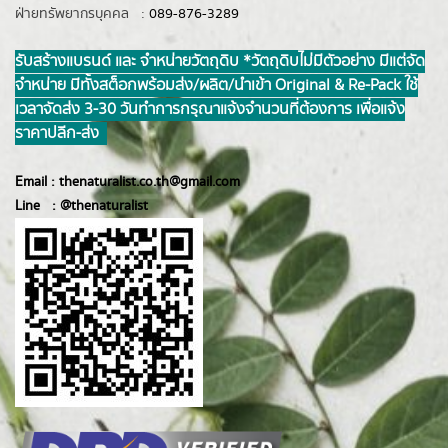
ฝ่ายทรัพยากรบุคคล :
089-876-3289
รับสร้างแบรนด์ และ จำหน่ายวัตถุดิบ *วัตถุดิบไม่มีตัวอย่าง มีแต่จัด
จำหน่าย มีทั้งสต็อกพร้อมส่ง/ผลิต/นำเข้า Original & Re-Pack ใช้
เวลาจัดส่ง 3-30 วันทำการ กรุณาแจ้งจำนวนที่ต้องการ เพื่อแจ้ง
ราคาปลีก-ส่ง
Email :
thenaturalist.co.th@gmail.com
Line :
@thenatur
alist