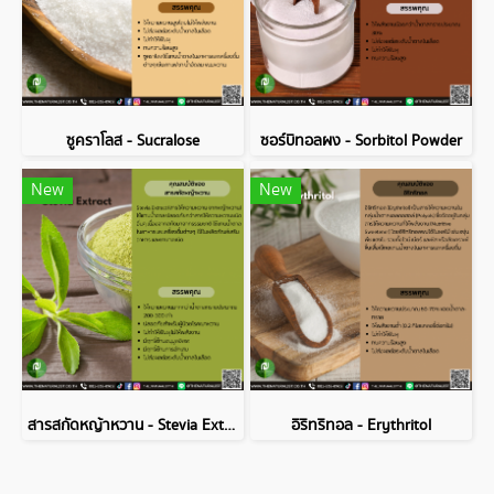
ซูคราโลส - Sucralose
ซอร์บิทอลผง - Sorbitol Powder
New
New
สารสกัดหญ้าหวาน - Stevia Extract
อิริทริทอล - Erythritol