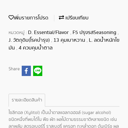
เพิ่มรายการโปรด
เปรียบเทียบ
D. Essential/Flavor
F5 ปรุงรสSeasoning
หมวดหมู่ :
,
,
J. วัตถุดิบ(โรคบำรุง)
13 คุมเบาหวาน
L. ลดน้ำหนักไข
,
,
มัน
4 ควบคุมน้ำตาล
,
Share
รายละเอียดสินค้า
ไซลิทอล (Xylitol) เป็นน้ำตาลแอลกอฮอล์ (sugar alcohol)
ชนิดหนึ่งที่พบได้ใน พืช ผัก ผลไม้ตามธรรมชาติหลายชนิด เช่น
ลูกพลัม สตรอเบอร์รี่ ราสเบอรี่ แครอท กะหล่ำดอก ต้นเบิร์ช ผล