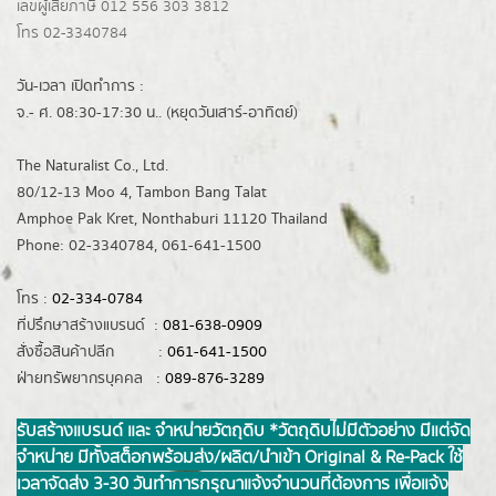
เลขผู้เสียภาษี 012 556 303 3812
โทร 02-3340784
วัน-เวลา เปิดทำการ :
จ.- ศ. 08:30-17:30 น.. (หยุดวันเสาร์-อาทิตย์)
The Naturalist Co., Ltd.
80/12-13 Moo 4, Tambon Bang Talat
Amphoe Pak Kret, Nonthaburi 11120 Thailand
Phone: 02-3340784, 061-641-1500
โทร :
02-334-0784
ที่ปรึกษาสร้างแบรนด์ :
081-638-0909
สั่งซื้อสินค้าปลีก :
061-641-1500
ฝ่ายทรัพยากรบุคคล :
089-876-3289
รับสร้างแบรนด์ และ จำหน่ายวัตถุดิบ *วัตถุดิบไม่มีตัวอย่าง มีแต่จัด
จำหน่าย มีทั้งสต็อกพร้อมส่ง/ผลิต/นำเข้า Original & Re-Pack ใช้
เวลาจัดส่ง 3-30 วันทำการ กรุณาแจ้งจำนวนที่ต้องการ เพื่อแจ้ง