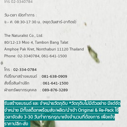
โทร 02-3340784
วัน-เวลา เปิดทำการ :
จ.- ศ. 08:30-17:30 น.. (หยุดวันเสาร์-อาทิตย์)
The Naturalist Co., Ltd.
80/12-13 Moo 4, Tambon Bang Talat
Amphoe Pak Kret, Nonthaburi 11120 Thailand
Phone: 02-3340784, 061-641-1500
โทร :
02-334-0784
ที่ปรึกษาสร้างแบรนด์ :
081-638-0909
สั่งซื้อสินค้าปลีก :
061-641-1500
ฝ่ายทรัพยากรบุคคล :
089-876-3289
รับสร้างแบรนด์ และ จำหน่ายวัตถุดิบ *วัตถุดิบไม่มีตัวอย่าง มีแต่จัด
จำหน่าย มีทั้งสต็อกพร้อมส่ง/ผลิต/นำเข้า Original & Re-Pack ใช้
เวลาจัดส่ง 3-30 วันทำการ กรุณาแจ้งจำนวนที่ต้องการ เพื่อแจ้ง
ราคาปลีก-ส่ง