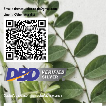
Email :
thenaturalist.co.th@gmail.com
Line :
@thenatur
alist
ติดต่อรับข่าวสารจากและโปรโมชั่นจากพวกเรา