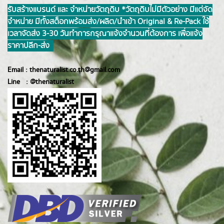
รับสร้างแบรนด์ และ จำหน่ายวัตถุดิบ *วัตถุดิบไม่มีตัวอย่าง มีแต่จัด
จำหน่าย มีทั้งสต็อกพร้อมส่ง/ผลิต/นำเข้า Original & Re-Pack ใช้
เวลาจัดส่ง 3-30 วันทำการ กรุณาแจ้งจำนวนที่ต้องการ เพื่อแจ้ง
ราคาปลีก-ส่ง
Email :
thenaturalist.co.th@gmail.com
Line :
@thenatur
alist