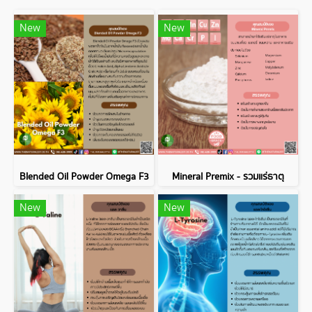
New
New
Blended Oil Powder Omega F3
Mineral Premix - รวมแร่ธาตุ
New
New