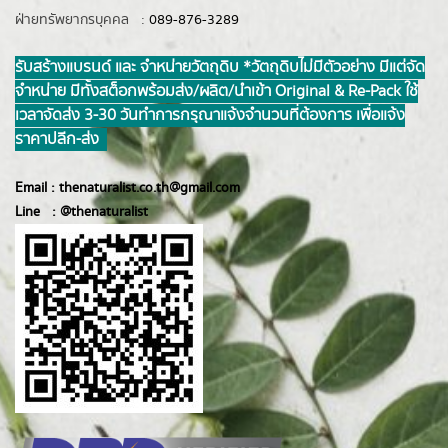
ฝ่ายทรัพยากรบุคคล :
089-876-3289
รับสร้างแบรนด์ และ จำหน่ายวัตถุดิบ *วัตถุดิบไม่มีตัวอย่าง มีแต่จัด
จำหน่าย มีทั้งสต็อกพร้อมส่ง/ผลิต/นำเข้า Original & Re-Pack ใช้
เวลาจัดส่ง 3-30 วันทำการ กรุณาแจ้งจำนวนที่ต้องการ เพื่อแจ้ง
ราคาปลีก-ส่ง
Email :
thenaturalist.co.th@gmail.com
Line :
@thenatur
alist