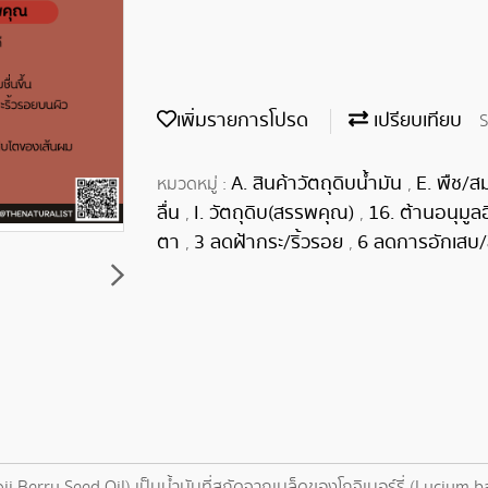
เพิ่มรายการโปรด
เปรียบเทียบ
S
A. สินค้าวัตถุดิบน้ำมัน
E. พืช/ส
หมวดหมู่ :
,
ลื่น
I. วัตถุดิบ(สรรพคุณ)
16. ต้านอนุมูล
,
,
ตา
3 ลดฝ้ากระ/ริ้วรอย
6 ลดการอักเสบ/
,
,
oji Berry Seed Oil) เป็นน้ำมันที่สกัดจากเมล็ดของโกจิเบอร์รี่ (Lycium 