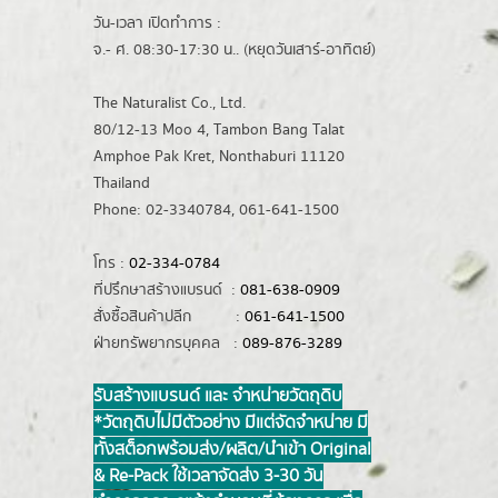
วัน-เวลา เปิดทำการ :
จ.- ศ. 08:30-17:30 น.. (หยุดวันเสาร์-อาทิตย์)
The Naturalist Co., Ltd.
80/12-13 Moo 4, Tambon Bang Talat
Amphoe Pak Kret, Nonthaburi 11120
Thailand
Phone: 02-3340784, 061-641-1500
โทร :
02-334-0784
ที่ปรึกษาสร้างแบรนด์ :
081-638-0909
สั่งซื้อสินค้าปลีก :
061-641-1500
ฝ่ายทรัพยากรบุคคล :
089-876-3289
รับสร้างแบรนด์ และ จำหน่ายวัตถุดิบ
*วัตถุดิบไม่มีตัวอย่าง มีแต่จัดจำหน่าย มี
ทั้งสต็อกพร้อมส่ง/ผลิต/นำเข้า Original
& Re-Pack ใช้เวลาจัดส่ง 3-30 วัน