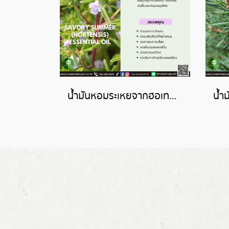
น้ำมันหอมระเหยจากฮอเทนซิส-HORTENSIS ESSENTIAL OIL