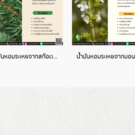
น้ำมันหอมระเหยจากสก๊อตไพน์-SCOTS PINE ESSENTIAL OIL