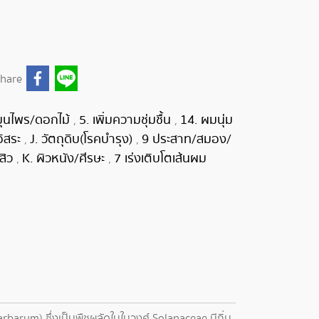
hare
มุนไพร/ดอกไม้
5. เพิ่มความชุ่มชื้น
14. ผมนุ่ม
,
,
อิสระ
J. วัตถุดิบ(โรคบำรุง)
9 ประสาท/สมอง/
,
,
สิว
K. ผิวหนัง/ศีรษะ
7 เร่งเติบโตเส้นผม
,
,
barbarum) ซึ่งเป็นพืชผลัดใบในวงศ์ Solanaceae มีถิ่น