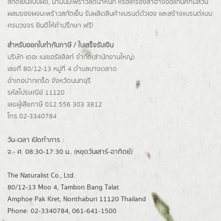
สกัดเย็นแบบผง,
น้ำมันมะพร้าวลดน้ำหนัก
หรือเครื่องสำอางออแกนิคที่มีส่วน
ผสมของผงมะพร้าวสกัดเย็น รับผลิตสินค้าแบรนด์ตัวเอง และสร้างแบรนด์แบบ
ครบวงจร ยินดีให้คำปรึกษา ฟรี!
สำหรับออกใบกำกับภาษี / ใบเสร็จรับเงิน
บริษัท เดอะ เนเชอรัลลิสท์ จำกัด(ส่านักงานใหญ่)
เลขที่ 80/12-13 หมู่ที่ 4 ตำบลบางตลาด
อำเภอปากเกร็ด
จังหวัดนนทบุรี
รหัสไปรษณีย์ 11120
เลขผู้เสียภาษี 012 556 303 3812
โทร 02-3340784
วัน-เวลา เปิดทำการ :
จ.- ศ. 08:30-17:30 น.. (หยุดวันเสาร์-อาทิตย์)
The Naturalist Co., Ltd.
80/12-13 Moo 4, Tambon Bang Talat
Amphoe Pak Kret, Nonthaburi 11120 Thailand
Phone: 02-3340784, 061-641-1500