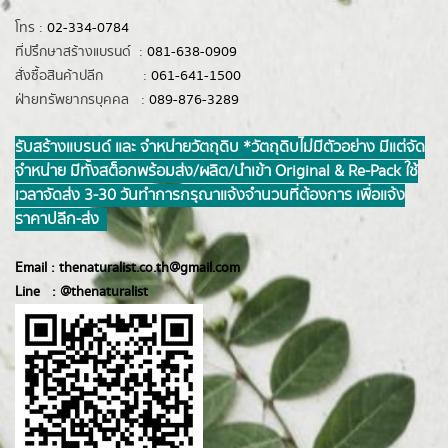
โทร :
02-334-0784
ที่ปรึกษาสร้างแบรนด์ :
081-638-0909
สั่งซื้อสินค้าปลีก :
061-641-1500
ฝ่ายทรัพยากรบุคคล :
089-876-3289
รับสร้างแบรนด์ และ จำหน่ายวัตถุดิบ *วัตถุดิบไม่มีตัวอย่าง มีแต่จัด
จำหน่าย มีทั้งสต็อกพร้อมส่ง/ผลิต/นำเข้า Original & Re-Pack ใช้
เวลาจัดส่ง 3-30 วันทำการ กรุณาแจ้งจำนวนที่ต้องการ เพื่อแจ้ง
ราคาปลีก-ส่ง
Email :
thenaturalist.co.th@gmail.com
Line :
@thenatur
alist