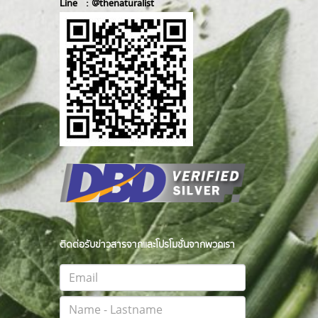
Line :
@thenatur
alist
ติดต่อรับข่าวสารจากและโปรโมชั่นจากพวกเรา