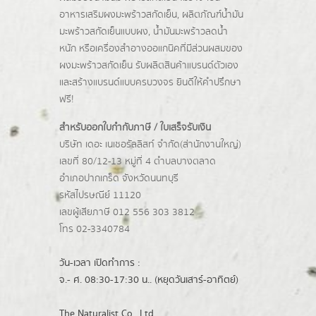
อาหารเสริมผงมะพร้าวสกัดเย็น, ผลิตภัณฑ์น้ำมัน
มะพร้าวสกัดเย็นแบบผง,
น้ำมันมะพร้าวลดน้ำ
หนัก
หรือเครื่องสำอางออแกนิคที่มีส่วนผสมของ
ผงมะพร้าวสกัดเย็น รับผลิตสินค้าแบรนด์ตัวเอง
และสร้างแบรนด์แบบครบวงจร ยินดีให้คำปรึกษา
ฟรี!
สำหรับออกใบกำกับภาษี / ใบเสร็จรับเงิน
บริษัท เดอะ เนเชอรัลลิสท์ จำกัด(ส่านักงานใหญ่)
เลขที่ 80/12-13 หมู่ที่ 4 ตำบลบางตลาด
อำเภอปากเกร็ด
จังหวัดนนทบุรี
รหัสไปรษณีย์ 11120
เลขผู้เสียภาษี 012 556 303 3812
โทร 02-3340784
วัน-เวลา เปิดทำการ :
จ.- ศ. 08:30-17:30 น.. (หยุดวันเสาร์-อาทิตย์)
The Naturalist Co., Ltd.