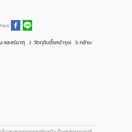
hare
โน และแร่ธาตุ
J. วัตถุดิบ(โรคบำรุง)
5 กล้าม
,
,
ลึกในมหาสมุทรแอตแลนติกเหนือ เป็นแหล่งธรรมชาติ