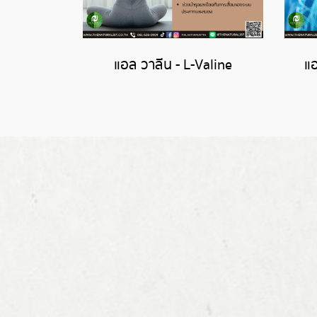
แอล วาลีน - L-Valine
แอ