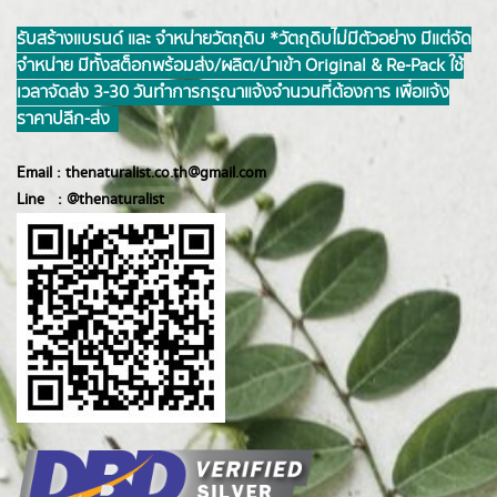
รับสร้างแบรนด์ และ จำหน่ายวัตถุดิบ *วัตถุดิบไม่มีตัวอย่าง มีแต่จัด
จำหน่าย มีทั้งสต็อกพร้อมส่ง/ผลิต/นำเข้า Original & Re-Pack ใช้
เวลาจัดส่ง 3-30 วันทำการ กรุณาแจ้งจำนวนที่ต้องการ เพื่อแจ้ง
ราคาปลีก-ส่ง
Email :
thenaturalist.co.th@gmail.com
Line :
@thenatur
alist