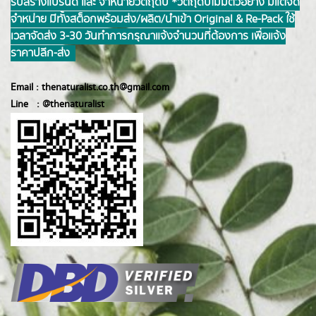
รับสร้างแบรนด์ และ จำหน่ายวัตถุดิบ *วัตถุดิบไม่มีตัวอย่าง มีแต่จัด
จำหน่าย มีทั้งสต็อกพร้อมส่ง/ผลิต/นำเข้า Original & Re-Pack ใช้
เวลาจัดส่ง 3-30 วันทำการ กรุณาแจ้งจำนวนที่ต้องการ เพื่อแจ้ง
ราคาปลีก-ส่ง
Email :
thenaturalist.co.th@gmail.com
Line :
@thenatur
alist