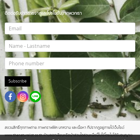
ติดต่อรับข่าวสารจากและโปรโมชั่นจากพวกเรา
Subscribe
สงวนสิทธิ์ทุกภาพถ่าย ภาพกราฟฟิค บทความ และเนื้อหา ที่ปรากฎอยู่ภายใต้เว็บไซต์
www.thenaturalist.co.th ห้ามลอกเลียนหรือนำส่วนใดส่วนหนึ่งนี้ไปใช้โดยไม่ได้รับอนุญาต