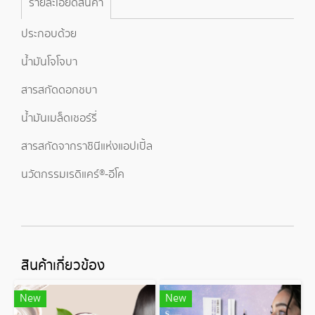
รายละเอียดสินค้า
ประกอบด้วย
น้ำมันโจโจบา
สารสกัดดอกชบา
น้ำมันเมล็ดเชอร์รี่
สารสกัดจากราชินีแห่งแอปเปิ้ล
นวัตกรรมเรดิแคร์®-อีโค
สินค้าเกี่ยวข้อง
New
New