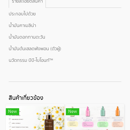
รายละเอียดสินค้า
ประกอบไปด้วย
น้ำมันคาเมลิน่า
น้ำมันดอกทานตะวัน
น้ำมันต้นเสลดพังพอน (ตัวผู้)
นวัตกรรม บีบี-ไบโอนท์™
สินค้าเกี่ยวข้อง
New
New