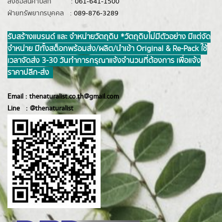
สั่งซื้อสินค้าปลีก :
061-641-1500
ฝ่ายทรัพยากรบุคคล :
089-876-3289
รับสร้างแบรนด์ และ จำหน่ายวัตถุดิบ *วัตถุดิบไม่มีตัวอย่าง มีแต่จัด
จำหน่าย มีทั้งสต็อกพร้อมส่ง/ผลิต/นำเข้า Original & Re-Pack ใช้
เวลาจัดส่ง 3-30 วันทำการ กรุณาแจ้งจำนวนที่ต้องการ เพื่อแจ้ง
ราคาปลีก-ส่ง
Email :
thenaturalist.co.th@gmail.com
Line :
@thenatur
alist