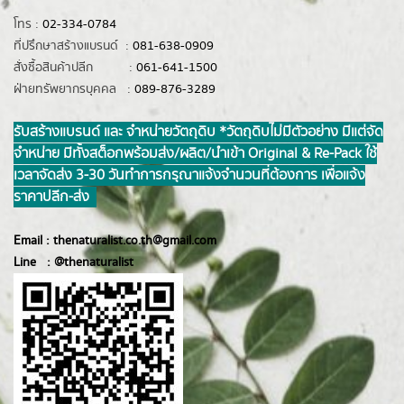
โทร :
02-334-0784
ที่ปรึกษาสร้างแบรนด์ :
081-638-0909
สั่งซื้อสินค้าปลีก :
061-641-1500
ฝ่ายทรัพยากรบุคคล :
089-876-3289
รับสร้างแบรนด์ และ จำหน่ายวัตถุดิบ *วัตถุดิบไม่มีตัวอย่าง มีแต่จัด
จำหน่าย มีทั้งสต็อกพร้อมส่ง/ผลิต/นำเข้า Original & Re-Pack ใช้
เวลาจัดส่ง 3-30 วันทำการ กรุณาแจ้งจำนวนที่ต้องการ เพื่อแจ้ง
ราคาปลีก-ส่ง
Email :
thenaturalist.co.th@gmail.com
Line :
@thenatur
alist