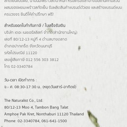
สกัดเย็นแบบผง,
น้ำมันมะพร้าวลดน้ำหนัก
หรือเครื่องสำอางออแกนิคที่มีส่วน
ผสมของผงมะพร้าวสกัดเย็น รับผลิตสินค้าแบรนด์ตัวเอง และสร้างแบรนด์แบบ
ครบวงจร ยินดีให้คำปรึกษา ฟรี!
สำหรับออกใบกำกับภาษี / ใบเสร็จรับเงิน
บริษัท เดอะ เนเชอรัลลิสท์ จำกัด(ส่านักงานใหญ่)
เลขที่ 80/12-13 หมู่ที่ 4 ตำบลบางตลาด
อำเภอปากเกร็ด
จังหวัดนนทบุรี
รหัสไปรษณีย์ 11120
เลขผู้เสียภาษี 012 556 303 3812
โทร 02-3340784
วัน-เวลา เปิดทำการ :
จ.- ศ. 08:30-17:30 น.. (หยุดวันเสาร์-อาทิตย์)
The Naturalist Co., Ltd.
80/12-13 Moo 4, Tambon Bang Talat
Amphoe Pak Kret, Nonthaburi 11120 Thailand
Phone: 02-3340784, 061-641-1500