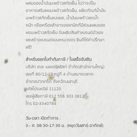
ผสมของน้ำมันมะพร้าวสกัดเย็น ไม่ว่าจะเป็น
อาหารเสริมผงมะพร้าวสกัดเย็น, ผลิตภัณฑ์น้ำมัน
มะพร้าวสกัดเย็นแบบผง,
น้ำมันมะพร้าวลดน้ำ
หนัก
หรือเครื่องสำอางออแกนิคที่มีส่วนผสมของ
ผงมะพร้าวสกัดเย็น รับผลิตสินค้าแบรนด์ตัวเอง
และสร้างแบรนด์แบบครบวงจร ยินดีให้คำปรึกษา
ฟรี!
สำหรับออกใบกำกับภาษี / ใบเสร็จรับเงิน
บริษัท เดอะ เนเชอรัลลิสท์ จำกัด(ส่านักงานใหญ่)
เลขที่ 80/12-13 หมู่ที่ 4 ตำบลบางตลาด
อำเภอปากเกร็ด
จังหวัดนนทบุรี
รหัสไปรษณีย์ 11120
เลขผู้เสียภาษี 012 556 303 3812
โทร 02-3340784
วัน-เวลา เปิดทำการ :
จ.- ศ. 08:30-17:30 น.. (หยุดวันเสาร์-อาทิตย์)