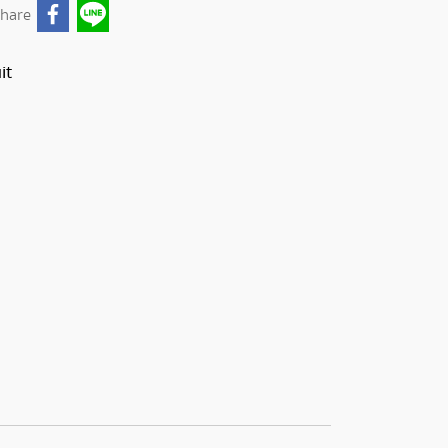
hare
it