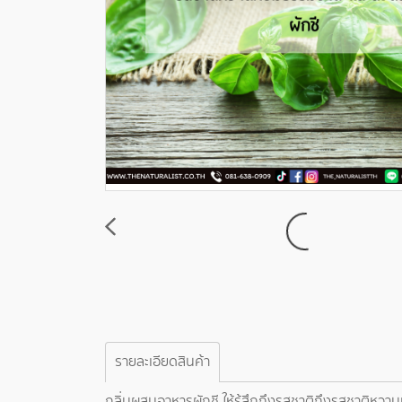
รายละเอียดสินค้า
กลิ่นผสมอาหารผักชี ให้รู้สึกถึงรสชาติถึงรสชาติหว