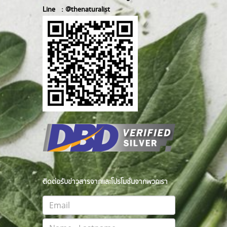
Line :
@thenatur
alist
ติดต่อรับข่าวสารจากและโปรโมชั่นจากพวกเรา