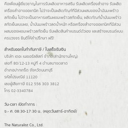
คือเพื่อนผู้เชี่ยวชาญในการรับผลิตอาหารเสริม รับผลิตเครื่องสำอาง รับผลิต
เครื่องสำอางออแกนิค ไม่ว่าจะเป็นผลิตภัณฑ์ที่มีส่วนผสมของน้ำมันมะพร้าว
สกัดเย็น ไม่ว่าจะเป็นอาหารเสริมผงมะพร้าวสกัดเย็น, ผลิตภัณฑ์น้ำมันมะพร้าว
สกัดเย็นแบบผง,
น้ำมันมะพร้าวลดน้ำหนัก
หรือเครื่องสำอางออแกนิคที่มีส่วน
ผสมของผงมะพร้าวสกัดเย็น รับผลิตสินค้าแบรนด์ตัวเอง และสร้างแบรนด์แบบ
ครบวงจร ยินดีให้คำปรึกษา ฟรี!
สำหรับออกใบกำกับภาษี / ใบเสร็จรับเงิน
บริษัท เดอะ เนเชอรัลลิสท์ จำกัด(ส่านักงานใหญ่)
เลขที่ 80/12-13 หมู่ที่ 4 ตำบลบางตลาด
อำเภอปากเกร็ด
จังหวัดนนทบุรี
รหัสไปรษณีย์ 11120
เลขผู้เสียภาษี 012 556 303 3812
โทร 02-3340784
วัน-เวลา เปิดทำการ :
จ.- ศ. 08:30-17:30 น.. (หยุดวันเสาร์-อาทิตย์)
The Naturalist Co., Ltd.