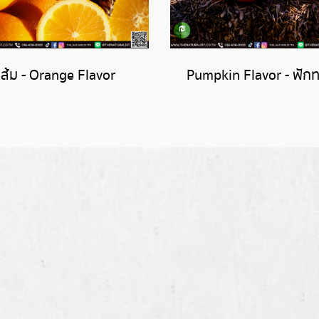
ส้ม - Orange Flavor
Pumpkin Flavor - ฟัก