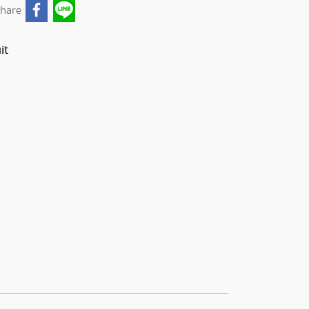
hare
it