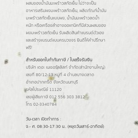
ผสมของน้ำมันมะพร้าวสกัดเย็น ไม่ว่าจะเป็น
อาหารเสริมผงมะพร้าวสกัดเย็น, ผลิตภัณฑ์น้ำมัน
มะพร้าวสกัดเย็นแบบผง,
น้ำมันมะพร้าวลดน้ำ
หนัก
หรือเครื่องสำอางออแกนิคที่มีส่วนผสมของ
ผงมะพร้าวสกัดเย็น รับผลิตสินค้าแบรนด์ตัวเอง
และสร้างแบรนด์แบบครบวงจร ยินดีให้คำปรึกษา
ฟรี!
สำหรับออกใบกำกับภาษี / ใบเสร็จรับเงิน
บริษัท เดอะ เนเชอรัลลิสท์ จำกัด(ส่านักงานใหญ่)
เลขที่ 80/12-13 หมู่ที่ 4 ตำบลบางตลาด
อำเภอปากเกร็ด
จังหวัดนนทบุรี
รหัสไปรษณีย์ 11120
เลขผู้เสียภาษี 012 556 303 3812
โทร 02-3340784
วัน-เวลา เปิดทำการ :
จ.- ศ. 08:30-17:30 น.. (หยุดวันเสาร์-อาทิตย์)