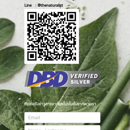
Line :
@thenatur
alist
ติดต่อรับข่าวสารจากและโปรโมชั่นจากพวกเรา