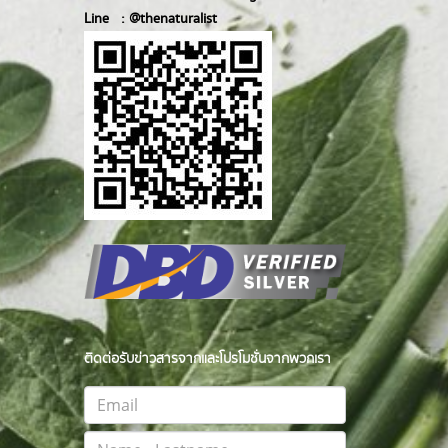
Line :
@thenatur
alist
ติดต่อรับข่าวสารจากและโปรโมชั่นจากพวกเรา