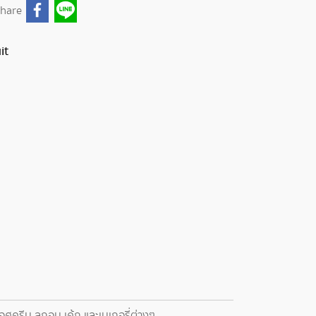
hare
it
ไอศครีม ลูกอม เค้ก และเบเกอรี่ต่างๆ