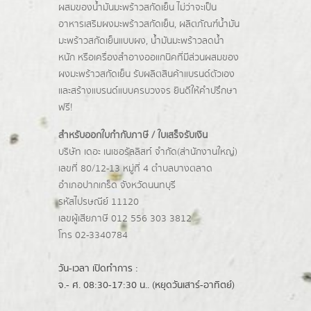
ผสมของน้ำมันมะพร้าวสกัดเย็น ไม่ว่าจะเป็น
อาหารเสริมผงมะพร้าวสกัดเย็น, ผลิตภัณฑ์น้ำมัน
มะพร้าวสกัดเย็นแบบผง,
น้ำมันมะพร้าวลดน้ำ
หนัก
หรือเครื่องสำอางออแกนิคที่มีส่วนผสมของ
ผงมะพร้าวสกัดเย็น รับผลิตสินค้าแบรนด์ตัวเอง
และสร้างแบรนด์แบบครบวงจร ยินดีให้คำปรึกษา
ฟรี!
สำหรับออกใบกำกับภาษี / ใบเสร็จรับเงิน
บริษัท เดอะ เนเชอรัลลิสท์ จำกัด(ส่านักงานใหญ่)
เลขที่ 80/12-13 หมู่ที่ 4 ตำบลบางตลาด
อำเภอปากเกร็ด
จังหวัดนนทบุรี
รหัสไปรษณีย์ 11120
เลขผู้เสียภาษี 012 556 303 3812
โทร 02-3340784
วัน-เวลา เปิดทำการ :
จ.- ศ. 08:30-17:30 น.. (หยุดวันเสาร์-อาทิตย์)