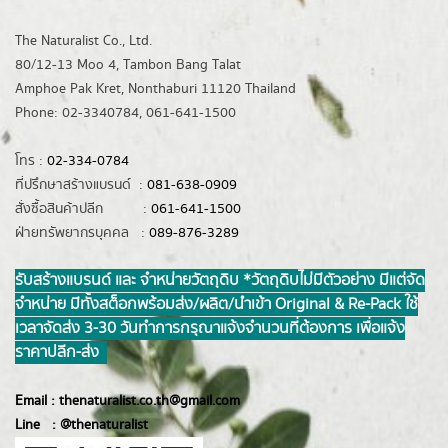
The Naturalist Co., Ltd.
80/12-13 Moo 4, Tambon Bang Talat
Amphoe Pak Kret, Nonthaburi 11120 Thailand
Phone: 02-3340784, 061-641-1500
โทร :
02-334-0784
ที่ปรึกษาสร้างแบรนด์ :
081-638-0909
สั่งซื้อสินค้าปลีก :
061-641-1500
ฝ่ายทรัพยากรบุคคล :
089-876-3289
รับสร้างแบรนด์ และ จำหน่ายวัตถุดิบ *วัตถุดิบไม่มีตัวอย่าง มีแต่จัด
จำหน่าย มีทั้งสต็อกพร้อมส่ง/ผลิต/นำเข้า Original & Re-Pack ใช้
เวลาจัดส่ง 3-30 วันทำการ กรุณาแจ้งจำนวนที่ต้องการ เพื่อแจ้ง
ราคาปลีก-ส่ง
Email :
thenaturalist.co.th@gmail.com
Line :
@thenatur
alist