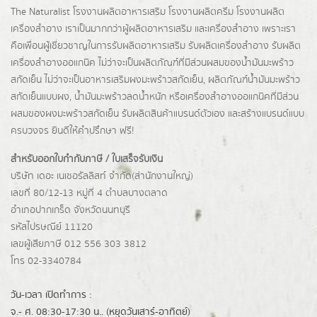
The Naturalist
โรงงานผลิตอาหารเสริม
โรงงานผลิตครีม
โรงงานผลิต
เครื่องสำอาง เราเป็นมากกว่าผู้
ผลิตอาหารเสริม
และเครื่องสำอาง เพราะเรา
คือเพื่อนผู้เชี่ยวชาญในการรับผลิตอาหารเสริม รับผลิตเครื่องสำอาง รับผลิต
เครื่องสำอางออแกนิค ไม่ว่าจะเป็นผลิตภัณฑ์ที่มีส่วนผสมของน้ำมันมะพร้าว
สกัดเย็น ไม่ว่าจะเป็นอาหารเสริมผงมะพร้าวสกัดเย็น, ผลิตภัณฑ์น้ำมันมะพร้าว
สกัดเย็นแบบผง,
น้ำมันมะพร้าวลดน้ำหนัก
หรือเครื่องสำอางออแกนิคที่มีส่วน
ผสมของผงมะพร้าวสกัดเย็น รับผลิตสินค้าแบรนด์ตัวเอง และสร้างแบรนด์แบบ
ครบวงจร ยินดีให้คำปรึกษา ฟรี!
สำหรับออกใบกำกับภาษี / ใบเสร็จรับเงิน
บริษัท เดอะ เนเชอรัลลิสท์ จำกัด(ส่านักงานใหญ่)
เลขที่ 80/12-13 หมู่ที่ 4 ตำบลบางตลาด
อำเภอปากเกร็ด
จังหวัดนนทบุรี
รหัสไปรษณีย์ 11120
เลขผู้เสียภาษี 012 556 303 3812
โทร 02-3340784
วัน-เวลา เปิดทำการ :
จ.- ศ. 08:30-17:30 น.. (หยุดวันเสาร์-อาทิตย์)