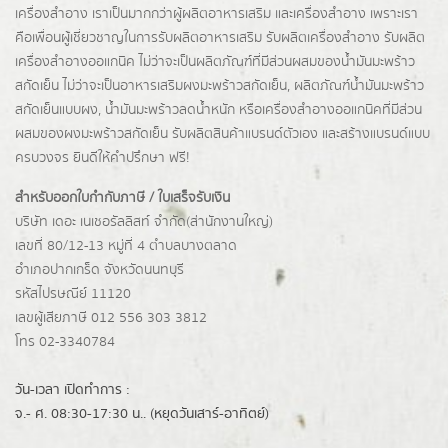
เครื่องสำอาง เราเป็นมากกว่าผู้
ผลิตอาหารเสริม
และเครื่องสำอาง เพราะเรา
คือเพื่อนผู้เชี่ยวชาญในการรับผลิตอาหารเสริม รับผลิตเครื่องสำอาง รับผลิต
เครื่องสำอางออแกนิค ไม่ว่าจะเป็นผลิตภัณฑ์ที่มีส่วนผสมของน้ำมันมะพร้าว
สกัดเย็น ไม่ว่าจะเป็นอาหารเสริมผงมะพร้าวสกัดเย็น, ผลิตภัณฑ์น้ำมันมะพร้าว
สกัดเย็นแบบผง,
น้ำมันมะพร้าวลดน้ำหนัก
หรือเครื่องสำอางออแกนิคที่มีส่วน
ผสมของผงมะพร้าวสกัดเย็น รับผลิตสินค้าแบรนด์ตัวเอง และสร้างแบรนด์แบบ
ครบวงจร ยินดีให้คำปรึกษา ฟรี!
สำหรับออกใบกำกับภาษี / ใบเสร็จรับเงิน
บริษัท เดอะ เนเชอรัลลิสท์ จำกัด(ส่านักงานใหญ่)
เลขที่ 80/12-13 หมู่ที่ 4 ตำบลบางตลาด
อำเภอปากเกร็ด
จังหวัดนนทบุรี
รหัสไปรษณีย์ 11120
เลขผู้เสียภาษี 012 556 303 3812
โทร 02-3340784
วัน-เวลา เปิดทำการ :
จ.- ศ. 08:30-17:30 น.. (หยุดวันเสาร์-อาทิตย์)