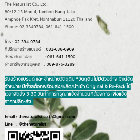
The Naturalist Co., Ltd.
80/12-13 Moo 4, Tambon Bang Talat
Amphoe Pak Kret, Nonthaburi 11120 Thailand
Phone: 02-3340784, 061-641-1500
โทร :
02-334-0784
ที่ปรึกษาสร้างแบรนด์ :
081-638-0909
สั่งซื้อสินค้าปลีก :
061-641-1500
ฝ่ายทรัพยากรบุคคล :
089-876-3289
รับสร้างแบรนด์ และ จำหน่ายวัตถุดิบ *วัตถุดิบไม่มีตัวอย่าง มีแต่จัด
จำหน่าย มีทั้งสต็อกพร้อมส่ง/ผลิต/นำเข้า Original & Re-Pack ใช้
เวลาจัดส่ง 3-30 วันทำการ กรุณาแจ้งจำนวนที่ต้องการ เพื่อแจ้ง
ราคาปลีก-ส่ง
Email :
thenaturalist.co.th@gmail.com
Line :
@thenatur
alist