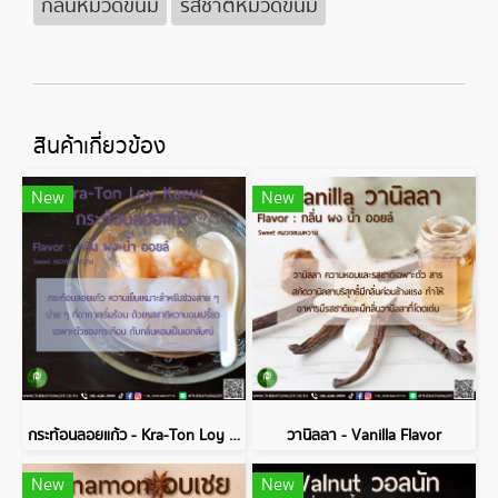
กลิ่นหมวดขนม
รสชาติหมวดขนม
สินค้าเกี่ยวข้อง
New
New
กระท้อนลอยแก้ว - Kra-Ton Loy Kaew Flavor
วานิลลา - Vanilla Flavor
New
New