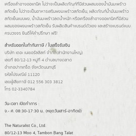
เครื่องสำอางออแกนิค ไม่ว่าจะเป็นผลิตภัณฑ์ที่มีส่วนผสมของน้ำมันมะพร้าว
สกัดเย็น ไม่ว่าจะเป็นอาหารเสริมผงมะพร้าวสกัดเย็น, ผลิตภัณฑ์น้ำมันมะพร้าว
สกัดเย็นแบบผง,
น้ำมันมะพร้าวลดน้ำหนัก
หรือเครื่องสำอางออแกนิคที่มีส่วน
ผสมของผงมะพร้าวสกัดเย็น รับผลิตสินค้าแบรนด์ตัวเอง และสร้างแบรนด์แบบ
ครบวงจร ยินดีให้คำปรึกษา ฟรี!
สำหรับออกใบกำกับภาษี / ใบเสร็จรับเงิน
บริษัท เดอะ เนเชอรัลลิสท์ จำกัด(ส่านักงานใหญ่)
เลขที่ 80/12-13 หมู่ที่ 4 ตำบลบางตลาด
อำเภอปากเกร็ด
จังหวัดนนทบุรี
รหัสไปรษณีย์ 11120
เลขผู้เสียภาษี 012 556 303 3812
โทร 02-3340784
วัน-เวลา เปิดทำการ :
จ.- ศ. 08:30-17:30 น.. (หยุดวันเสาร์-อาทิตย์)
The Naturalist Co., Ltd.
80/12-13 Moo 4, Tambon Bang Talat