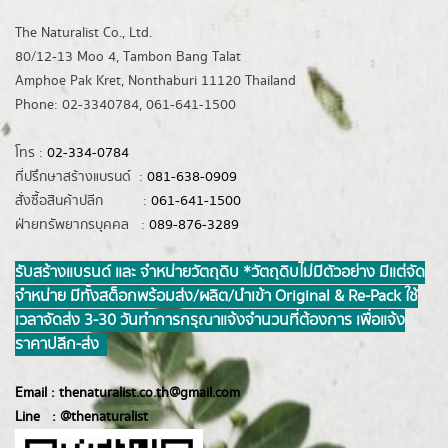
The Naturalist Co., Ltd.
80/12-13 Moo 4, Tambon Bang Talat
Amphoe Pak Kret, Nonthaburi 11120 Thailand
Phone: 02-3340784, 061-641-1500
โทร :
02-334-0784
ที่ปรึกษาสร้างแบรนด์ :
081-638-0909
สั่งซื้อสินค้าปลีก :
061-641-1500
ฝ่ายทรัพยากรบุคคล :
089-876-3289
รับสร้างแบรนด์ และ จำหน่ายวัตถุดิบ *วัตถุดิบไม่มีตัวอย่าง มีแต่จัด
จำหน่าย มีทั้งสต็อกพร้อมส่ง/ผลิต/นำเข้า Original & Re-Pack ใช้
เวลาจัดส่ง 3-30 วันทำการ กรุณาแจ้งจำนวนที่ต้องการ เพื่อแจ้ง
ราคาปลีก-ส่ง
Email :
thenaturalist.co.th@gmail.com
Line :
@thenatur
alist