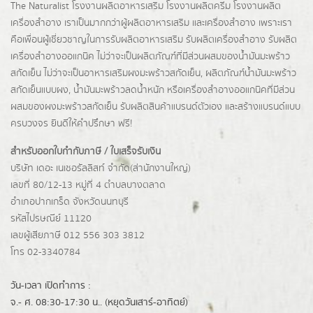
The Naturalist
โรงงานผลิตอาหารเสริม
โรงงานผลิตครีม
โรงงานผลิต
เครื่องสำอาง เราเป็นมากกว่าผู้
ผลิตอาหารเสริม
และเครื่องสำอาง เพราะเรา
คือเพื่อนผู้เชี่ยวชาญในการรับผลิตอาหารเสริม รับผลิตเครื่องสำอาง รับผลิต
เครื่องสำอางออแกนิค ไม่ว่าจะเป็นผลิตภัณฑ์ที่มีส่วนผสมของน้ำมันมะพร้าว
สกัดเย็น ไม่ว่าจะเป็นอาหารเสริมผงมะพร้าวสกัดเย็น, ผลิตภัณฑ์น้ำมันมะพร้าว
สกัดเย็นแบบผง,
น้ำมันมะพร้าวลดน้ำหนัก
หรือเครื่องสำอางออแกนิคที่มีส่วน
ผสมของผงมะพร้าวสกัดเย็น รับผลิตสินค้าแบรนด์ตัวเอง และสร้างแบรนด์แบบ
ครบวงจร ยินดีให้คำปรึกษา ฟรี!
สำหรับออกใบกำกับภาษี / ใบเสร็จรับเงิน
บริษัท เดอะ เนเชอรัลลิสท์ จำกัด(ส่านักงานใหญ่)
เลขที่ 80/12-13 หมู่ที่ 4 ตำบลบางตลาด
อำเภอปากเกร็ด
จังหวัดนนทบุรี
รหัสไปรษณีย์ 11120
เลขผู้เสียภาษี 012 556 303 3812
โทร 02-3340784
วัน-เวลา เปิดทำการ :
จ.- ศ. 08:30-17:30 น.. (หยุดวันเสาร์-อาทิตย์)