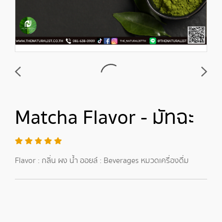
Matcha Flavor - มัทฉะ
Flavor : กลิ่น ผง น้ำ ออยล์ : Beverages หมวดเครื่องดื่ม