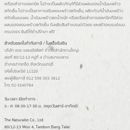
เครื่องสำอางออแกนิค ไม่ว่าจะเป็นผลิตภัณฑ์ที่มีส่วนผสมของน้ำมันมะพร้าว
สกัดเย็น ไม่ว่าจะเป็นอาหารเสริมผงมะพร้าวสกัดเย็น, ผลิตภัณฑ์น้ำมันมะพร้าว
สกัดเย็นแบบผง,
น้ำมันมะพร้าวลดน้ำหนัก
หรือเครื่องสำอางออแกนิคที่มีส่วน
ผสมของผงมะพร้าวสกัดเย็น รับผลิตสินค้าแบรนด์ตัวเอง และสร้างแบรนด์แบบ
ครบวงจร ยินดีให้คำปรึกษา ฟรี!
สำหรับออกใบกำกับภาษี / ใบเสร็จรับเงิน
บริษัท เดอะ เนเชอรัลลิสท์ จำกัด(ส่านักงานใหญ่)
เลขที่ 80/12-13 หมู่ที่ 4 ตำบลบางตลาด
อำเภอปากเกร็ด
จังหวัดนนทบุรี
รหัสไปรษณีย์ 11120
เลขผู้เสียภาษี 012 556 303 3812
โทร 02-3340784
วัน-เวลา เปิดทำการ :
จ.- ศ. 08:30-17:30 น.. (หยุดวันเสาร์-อาทิตย์)
The Naturalist Co., Ltd.
80/12-13 Moo 4, Tambon Bang Talat