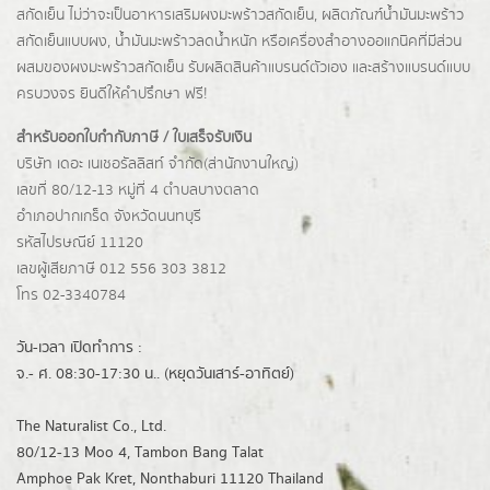
สกัดเย็น ไม่ว่าจะเป็นอาหารเสริมผงมะพร้าวสกัดเย็น, ผลิตภัณฑ์น้ำมันมะพร้าว
สกัดเย็นแบบผง,
น้ำมันมะพร้าวลดน้ำหนัก
หรือเครื่องสำอางออแกนิคที่มีส่วน
ผสมของผงมะพร้าวสกัดเย็น รับผลิตสินค้าแบรนด์ตัวเอง และสร้างแบรนด์แบบ
ครบวงจร ยินดีให้คำปรึกษา ฟรี!
สำหรับออกใบกำกับภาษี / ใบเสร็จรับเงิน
บริษัท เดอะ เนเชอรัลลิสท์ จำกัด(ส่านักงานใหญ่)
เลขที่ 80/12-13 หมู่ที่ 4 ตำบลบางตลาด
อำเภอปากเกร็ด
จังหวัดนนทบุรี
รหัสไปรษณีย์ 11120
เลขผู้เสียภาษี 012 556 303 3812
โทร 02-3340784
วัน-เวลา เปิดทำการ :
จ.- ศ. 08:30-17:30 น.. (หยุดวันเสาร์-อาทิตย์)
The Naturalist Co., Ltd.
80/12-13 Moo 4, Tambon Bang Talat
Amphoe Pak Kret, Nonthaburi 11120 Thailand