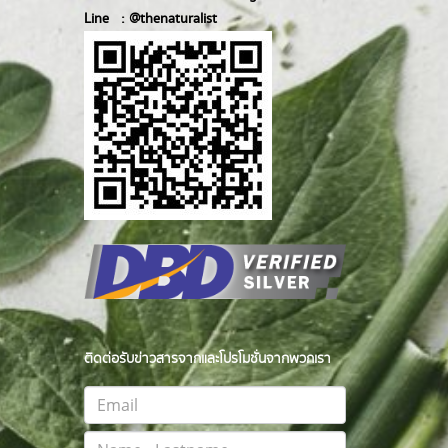
Line :
@thenatur
alist
ติดต่อรับข่าวสารจากและโปรโมชั่นจากพวกเรา