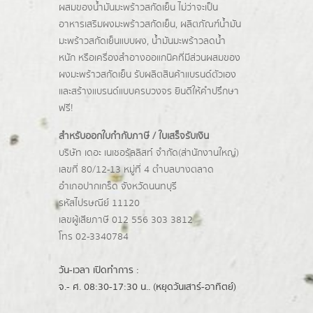
ผสมของน้ำมันมะพร้าวสกัดเย็น ไม่ว่าจะเป็น
อาหารเสริมผงมะพร้าวสกัดเย็น, ผลิตภัณฑ์น้ำมัน
มะพร้าวสกัดเย็นแบบผง,
น้ำมันมะพร้าวลดน้ำ
หนัก
หรือเครื่องสำอางออแกนิคที่มีส่วนผสมของ
ผงมะพร้าวสกัดเย็น รับผลิตสินค้าแบรนด์ตัวเอง
และสร้างแบรนด์แบบครบวงจร ยินดีให้คำปรึกษา
ฟรี!
สำหรับออกใบกำกับภาษี / ใบเสร็จรับเงิน
บริษัท เดอะ เนเชอรัลลิสท์ จำกัด(ส่านักงานใหญ่)
เลขที่ 80/12-13 หมู่ที่ 4 ตำบลบางตลาด
อำเภอปากเกร็ด
จังหวัดนนทบุรี
รหัสไปรษณีย์ 11120
เลขผู้เสียภาษี 012 556 303 3812
โทร 02-3340784
วัน-เวลา เปิดทำการ :
จ.- ศ. 08:30-17:30 น.. (หยุดวันเสาร์-อาทิตย์)