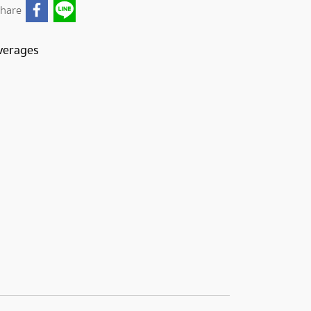
hare
verages