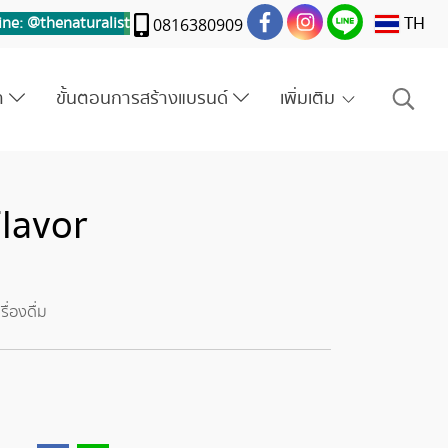
TH
ine: @thenaturalis
t
0816380909
รา
ขั้นตอนการสร้างแบรนด์
เพิ่มเติม
Flavor
ื่องดื่ม