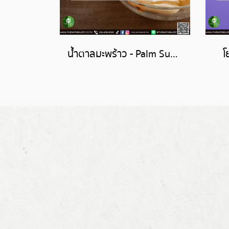
น้ำตาลมะพร้าว - Palm Sugar Flavor
โ