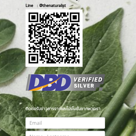
Line :
@thenatur
alist
ติดต่อรับข่าวสารจากและโปรโมชั่นจากพวกเรา