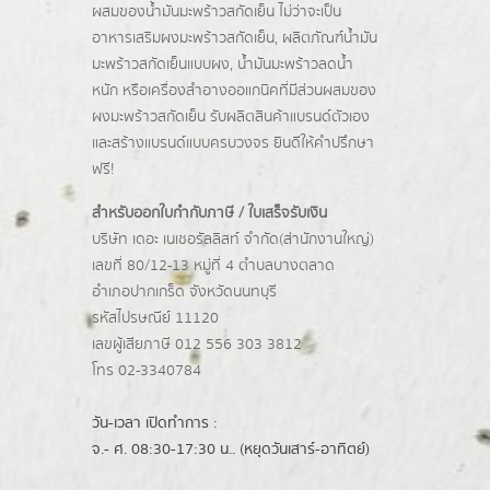
ผสมของน้ำมันมะพร้าวสกัดเย็น ไม่ว่าจะเป็น
อาหารเสริมผงมะพร้าวสกัดเย็น, ผลิตภัณฑ์น้ำมัน
มะพร้าวสกัดเย็นแบบผง,
น้ำมันมะพร้าวลดน้ำ
หนัก
หรือเครื่องสำอางออแกนิคที่มีส่วนผสมของ
ผงมะพร้าวสกัดเย็น รับผลิตสินค้าแบรนด์ตัวเอง
และสร้างแบรนด์แบบครบวงจร ยินดีให้คำปรึกษา
ฟรี!
สำหรับออกใบกำกับภาษี / ใบเสร็จรับเงิน
บริษัท เดอะ เนเชอรัลลิสท์ จำกัด(ส่านักงานใหญ่)
เลขที่ 80/12-13 หมู่ที่ 4 ตำบลบางตลาด
อำเภอปากเกร็ด
จังหวัดนนทบุรี
รหัสไปรษณีย์ 11120
เลขผู้เสียภาษี 012 556 303 3812
โทร 02-3340784
วัน-เวลา เปิดทำการ :
จ.- ศ. 08:30-17:30 น.. (หยุดวันเสาร์-อาทิตย์)