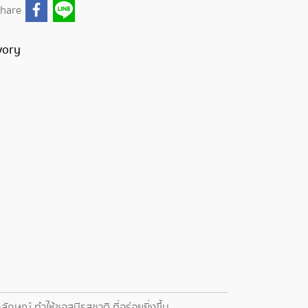
hare
vory
กษณ์ ทำให้ซอสมีรสชาติ ที่อร่อยยิ่งขึ้น