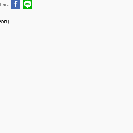
hare
vory