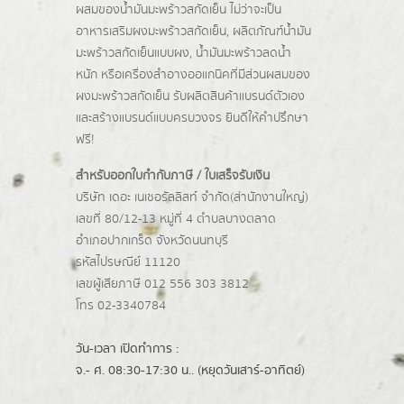
ผสมของน้ำมันมะพร้าวสกัดเย็น ไม่ว่าจะเป็น
อาหารเสริมผงมะพร้าวสกัดเย็น, ผลิตภัณฑ์น้ำมัน
มะพร้าวสกัดเย็นแบบผง,
น้ำมันมะพร้าวลดน้ำ
หนัก
หรือเครื่องสำอางออแกนิคที่มีส่วนผสมของ
ผงมะพร้าวสกัดเย็น รับผลิตสินค้าแบรนด์ตัวเอง
และสร้างแบรนด์แบบครบวงจร ยินดีให้คำปรึกษา
ฟรี!
สำหรับออกใบกำกับภาษี / ใบเสร็จรับเงิน
บริษัท เดอะ เนเชอรัลลิสท์ จำกัด(ส่านักงานใหญ่)
เลขที่ 80/12-13 หมู่ที่ 4 ตำบลบางตลาด
อำเภอปากเกร็ด
จังหวัดนนทบุรี
รหัสไปรษณีย์ 11120
เลขผู้เสียภาษี 012 556 303 3812
โทร 02-3340784
วัน-เวลา เปิดทำการ :
จ.- ศ. 08:30-17:30 น.. (หยุดวันเสาร์-อาทิตย์)