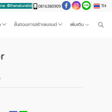
TH
ine: @thenaturalis
t
0816380909
รา
ขั้นตอนการสร้างแบรนด์
เพิ่มเติม
or
ร