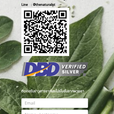
Line :
@thenatur
alist
ติดต่อรับข่าวสารจากและโปรโมชั่นจากพวกเรา