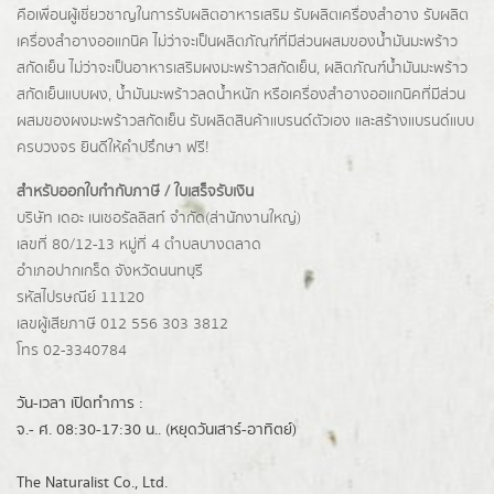
คือเพื่อนผู้เชี่ยวชาญในการรับผลิตอาหารเสริม รับผลิตเครื่องสำอาง รับผลิต
เครื่องสำอางออแกนิค ไม่ว่าจะเป็นผลิตภัณฑ์ที่มีส่วนผสมของน้ำมันมะพร้าว
สกัดเย็น ไม่ว่าจะเป็นอาหารเสริมผงมะพร้าวสกัดเย็น, ผลิตภัณฑ์น้ำมันมะพร้าว
สกัดเย็นแบบผง,
น้ำมันมะพร้าวลดน้ำหนัก
หรือเครื่องสำอางออแกนิคที่มีส่วน
ผสมของผงมะพร้าวสกัดเย็น รับผลิตสินค้าแบรนด์ตัวเอง และสร้างแบรนด์แบบ
ครบวงจร ยินดีให้คำปรึกษา ฟรี!
สำหรับออกใบกำกับภาษี / ใบเสร็จรับเงิน
บริษัท เดอะ เนเชอรัลลิสท์ จำกัด(ส่านักงานใหญ่)
เลขที่ 80/12-13 หมู่ที่ 4 ตำบลบางตลาด
อำเภอปากเกร็ด
จังหวัดนนทบุรี
รหัสไปรษณีย์ 11120
เลขผู้เสียภาษี 012 556 303 3812
โทร 02-3340784
วัน-เวลา เปิดทำการ :
จ.- ศ. 08:30-17:30 น.. (หยุดวันเสาร์-อาทิตย์)
The Naturalist Co., Ltd.