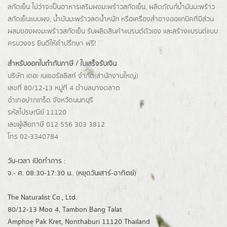
สกัดเย็น ไม่ว่าจะเป็นอาหารเสริมผงมะพร้าวสกัดเย็น, ผลิตภัณฑ์น้ำมันมะพร้าว
สกัดเย็นแบบผง,
น้ำมันมะพร้าวลดน้ำหนัก
หรือเครื่องสำอางออแกนิคที่มีส่วน
ผสมของผงมะพร้าวสกัดเย็น รับผลิตสินค้าแบรนด์ตัวเอง และสร้างแบรนด์แบบ
ครบวงจร ยินดีให้คำปรึกษา ฟรี!
สำหรับออกใบกำกับภาษี / ใบเสร็จรับเงิน
บริษัท เดอะ เนเชอรัลลิสท์ จำกัด(ส่านักงานใหญ่)
เลขที่ 80/12-13 หมู่ที่ 4 ตำบลบางตลาด
อำเภอปากเกร็ด
จังหวัดนนทบุรี
รหัสไปรษณีย์ 11120
เลขผู้เสียภาษี 012 556 303 3812
โทร 02-3340784
วัน-เวลา เปิดทำการ :
จ.- ศ. 08:30-17:30 น.. (หยุดวันเสาร์-อาทิตย์)
The Naturalist Co., Ltd.
80/12-13 Moo 4, Tambon Bang Talat
Amphoe Pak Kret, Nonthaburi 11120 Thailand