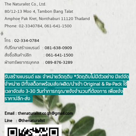
The Naturalist Co., Ltd.
80/12-13 Moo 4, Tambon Bang Talat
Amphoe Pak Kret, Nonthaburi 11120 Thailand
Phone: 02-3340784, 061-641-1500
โทร :
02-334-0784
ที่ปรึกษาสร้างแบรนด์ :
081-638-0909
สั่งซื้อสินค้าปลีก :
061-641-1500
ฝ่ายทรัพยากรบุคคล :
089-876-3289
รับสร้างแบรนด์ และ จำหน่ายวัตถุดิบ *วัตถุดิบไม่มีตัวอย่าง มีแต่จัด
จำหน่าย มีทั้งสต็อกพร้อมส่ง/ผลิต/นำเข้า Original & Re-Pack ใช้
เวลาจัดส่ง 3-30 วันทำการ กรุณาแจ้งจำนวนที่ต้องการ เพื่อแจ้ง
ราคาปลีก-ส่ง
Email :
thenaturalist.co.th@gmail.com
Line :
@thenatur
alist