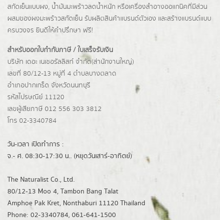
สกัดเย็นแบบผง,
น้ำมันมะพร้าวลดน้ำหนัก
หรือเครื่องสำอางออแกนิคที่มีส่วน
ผสมของผงมะพร้าวสกัดเย็น รับผลิตสินค้าแบรนด์ตัวเอง และสร้างแบรนด์แบบ
ครบวงจร ยินดีให้คำปรึกษา ฟรี!
สำหรับออกใบกำกับภาษี / ใบเสร็จรับเงิน
บริษัท เดอะ เนเชอรัลลิสท์ จำกัด(ส่านักงานใหญ่)
เลขที่ 80/12-13 หมู่ที่ 4 ตำบลบางตลาด
อำเภอปากเกร็ด
จังหวัดนนทบุรี
รหัสไปรษณีย์ 11120
เลขผู้เสียภาษี 012 556 303 3812
โทร 02-3340784
วัน-เวลา เปิดทำการ :
จ.- ศ. 08:30-17:30 น.. (หยุดวันเสาร์-อาทิตย์)
The Naturalist Co., Ltd.
80/12-13 Moo 4, Tambon Bang Talat
Amphoe Pak Kret, Nonthaburi 11120 Thailand
Phone: 02-3340784, 061-641-1500