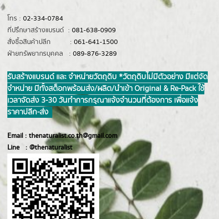
โทร :
02-334-0784
ที่ปรึกษาสร้างแบรนด์ :
081-638-0909
สั่งซื้อสินค้าปลีก :
061-641-1500
ฝ่ายทรัพยากรบุคคล :
089-876-3289
รับสร้างแบรนด์ และ จำหน่ายวัตถุดิบ *วัตถุดิบไม่มีตัวอย่าง มีแต่จัด
จำหน่าย มีทั้งสต็อกพร้อมส่ง/ผลิต/นำเข้า Original & Re-Pack ใช้
เวลาจัดส่ง 3-30 วันทำการ กรุณาแจ้งจำนวนที่ต้องการ เพื่อแจ้ง
ราคาปลีก-ส่ง
Email :
thenaturalist.co.th@gmail.com
Line :
@thenatur
alist