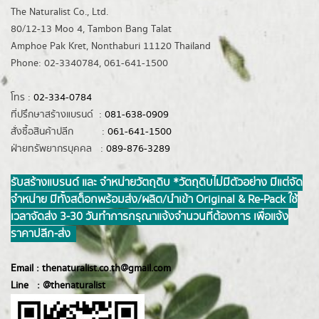
The Naturalist Co., Ltd.
80/12-13 Moo 4, Tambon Bang Talat
Amphoe Pak Kret, Nonthaburi 11120 Thailand
Phone: 02-3340784, 061-641-1500
โทร :
02-334-0784
ที่ปรึกษาสร้างแบรนด์ :
081-638-0909
สั่งซื้อสินค้าปลีก :
061-641-1500
ฝ่ายทรัพยากรบุคคล :
089-876-3289
รับสร้างแบรนด์ และ จำหน่ายวัตถุดิบ *วัตถุดิบไม่มีตัวอย่าง มีแต่จัด
จำหน่าย มีทั้งสต็อกพร้อมส่ง/ผลิต/นำเข้า Original & Re-Pack ใช้
เวลาจัดส่ง 3-30 วันทำการ กรุณาแจ้งจำนวนที่ต้องการ เพื่อแจ้ง
ราคาปลีก-ส่ง
Email :
thenaturalist.co.th@gmail.com
Line :
@thenatur
alist