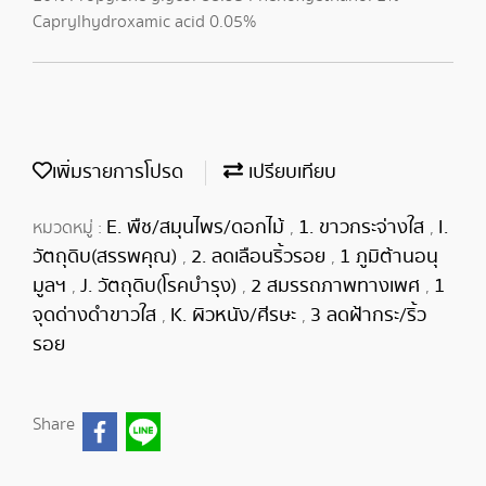
Caprylhydroxamic acid 0.05%
เพิ่มรายการโปรด
เปรียบเทียบ
E. พืช/สมุนไพร/ดอกไม้
1. ขาวกระจ่างใส
I.
หมวดหมู่ :
,
,
วัตถุดิบ(สรรพคุณ)
2. ลดเลือนริ้วรอย
1 ภูมิต้านอนุ
,
,
มูลฯ
J. วัตถุดิบ(โรคบำรุง)
2 สมรรถภาพทางเพศ
1
,
,
,
จุดด่างดำขาวใส
K. ผิวหนัง/ศีรษะ
3 ลดฝ้ากระ/ริ้ว
,
,
รอย
Share