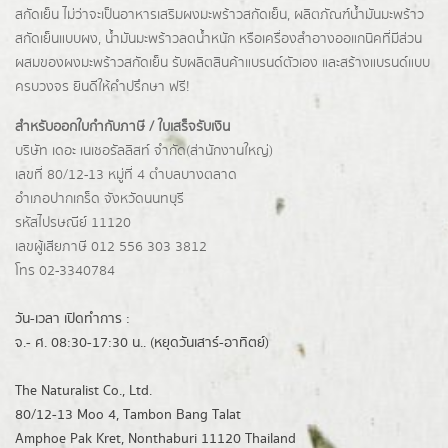
สกัดเย็น ไม่ว่าจะเป็นอาหารเสริมผงมะพร้าวสกัดเย็น, ผลิตภัณฑ์น้ำมันมะพร้าว
สกัดเย็นแบบผง,
น้ำมันมะพร้าวลดน้ำหนัก
หรือเครื่องสำอางออแกนิคที่มีส่วน
ผสมของผงมะพร้าวสกัดเย็น รับผลิตสินค้าแบรนด์ตัวเอง และสร้างแบรนด์แบบ
ครบวงจร ยินดีให้คำปรึกษา ฟรี!
สำหรับออกใบกำกับภาษี / ใบเสร็จรับเงิน
บริษัท เดอะ เนเชอรัลลิสท์ จำกัด(ส่านักงานใหญ่)
เลขที่ 80/12-13 หมู่ที่ 4 ตำบลบางตลาด
อำเภอปากเกร็ด
จังหวัดนนทบุรี
รหัสไปรษณีย์ 11120
เลขผู้เสียภาษี 012 556 303 3812
โทร 02-3340784
วัน-เวลา เปิดทำการ :
จ.- ศ. 08:30-17:30 น.. (หยุดวันเสาร์-อาทิตย์)
The Naturalist Co., Ltd.
80/12-13 Moo 4, Tambon Bang Talat
Amphoe Pak Kret, Nonthaburi 11120 Thailand