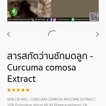
สารสกัดว่านชักมดลูก -
Curcuma comosa
Extract
SHB,CM INCI : CURCUMA COMOSA RHIZOME EXTRACT
10% Propylene glycol 88.95 Phenoxyethanol 1%