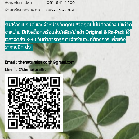
สั่งซื้อสินค้าปลีก :
061-641-1500
ฝ่ายทรัพยากรบุคคล :
089-876-3289
รับสร้างแบรนด์ และ จำหน่ายวัตถุดิบ *วัตถุดิบไม่มีตัวอย่าง มีแต่จัด
จำหน่าย มีทั้งสต็อกพร้อมส่ง/ผลิต/นำเข้า Original & Re-Pack ใช้
เวลาจัดส่ง 3-30 วันทำการ กรุณาแจ้งจำนวนที่ต้องการ เพื่อแจ้ง
ราคาปลีก-ส่ง
Email :
thenaturalist.co.th@gmail.com
Line :
@thenatur
alist