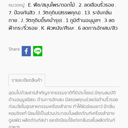
E. พืช/สมุนไพร/ดอกไม้
2. ลดเลือนริ้วรอย
หมวดหมู่ :
,
,
7. ป้องกันสิว
I. วัตถุดิบ(สรรพคุณ)
13. ระงับกลิ่น
,
,
กาย
J. วัตถุดิบ(โรคบำรุง)
1 ภูมิต้านอนุมูลฯ
3 ลด
,
,
,
ฝ้ากระ/ริ้วรอย
K. ผิวหนัง/ศีรษะ
6 ลดการอักเสบ/สิว
,
,
Share
รายละเอียดสินค้า
อุดมไปด้วยสารสำคัญจากธรรมชาติที่มีประโยชน์ มีคุณสมบัติ
ต้านอนุมูลอิสระ ต้านการอักเสบ มีสรรพคุณช่วยต่อต้านริ้วรอย
ก่อนวัยในอุตสาหกรรมเครื่องสำอาง ทำให้ผิวอ่อนเยาว์ มีกลิ่น
หอมขิงแท้ นิยมใช้เป็นส่วนประกอบในผลิตภัณฑ์เครื่องสำอาง
ดูแลผิว ผลิตภัณฑ์สปา และยังนิยมใช้แต่งกลิ่นรสในผลิตภัณฑ์
อาหาร