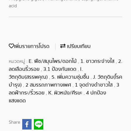
acid
เพิ่มรายการโปรด
เปรียบเทียบ
E. พืช/สมุนไพร/ดอกไม้
1. ขาวกระจ่างใส
2.
หมวดหมู่ :
,
,
ลดเลือนริ้วรอย
3.1 ป้องกันแดด
I.
,
,
วัตถุดิบ(สรรพคุณ)
5. เพิ่มความชุ่มชื้น
J. วัตถุดิบ(โรค
,
,
บำรุง)
2 สมรรถภาพทางเพศ
1 จุดด่างดำขาวใส
3
,
,
,
ลดฝ้ากระ/ริ้วรอย
K. ผิวหนัง/ศีรษะ
4 ปกป้อง
,
,
แสงแดด
Share