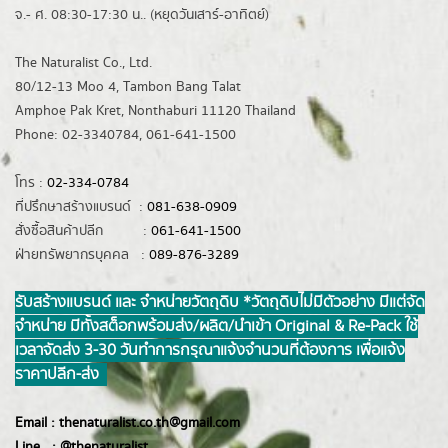
จ.- ศ. 08:30-17:30 น.. (หยุดวันเสาร์-อาทิตย์)
The Naturalist Co., Ltd.
80/12-13 Moo 4, Tambon Bang Talat
Amphoe Pak Kret, Nonthaburi 11120 Thailand
Phone: 02-3340784, 061-641-1500
โทร :
02-334-0784
ที่ปรึกษาสร้างแบรนด์ :
081-638-0909
สั่งซื้อสินค้าปลีก :
061-641-1500
ฝ่ายทรัพยากรบุคคล :
089-876-3289
รับสร้างแบรนด์ และ จำหน่ายวัตถุดิบ *วัตถุดิบไม่มีตัวอย่าง มีแต่จัด
จำหน่าย มีทั้งสต็อกพร้อมส่ง/ผลิต/นำเข้า Original & Re-Pack ใช้
เวลาจัดส่ง 3-30 วันทำการ กรุณาแจ้งจำนวนที่ต้องการ เพื่อแจ้ง
ราคาปลีก-ส่ง
Email :
thenaturalist.co.th@gmail.com
Line :
@thenatur
alist