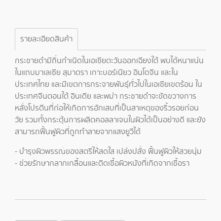
รายละเอียดสินค้า
กระชายดำมีถิ่นกำเนิดในเอเชียตะวันออกเฉียงใต้ พบได้หนาแน่น
ในแถบมาเลเซีย สุมาตรา เกาะบอร์เนียว อินโดจีน และใน
ประเทศไทย และมีเขตการกระจายพันธุ์ทั่วไปในเอเชียเขตร้อน ใน
ประเทศจีนตอนใต้ อินเดีย และพม่า กระชายดำจะขัดขวางการ
หลั่งโปรตีนที่ก่อให้เกิดการอักเสบที่เป็นสาเหตุของริ้วรอยก่อน
วัย รวมทั้งกระตุ้นการผลิตคอลลาเจนในผิวได้เป็นอย่างดี และยัง
สามารถฟื้นฟูผิวที่ถูกทำลายจากแสงยูวีได้
- บำรุงผิวพรรณของสตรีให้สดใส เปล่งปลั่ง ฟื้นฟูผิวให้สวยนุ่ม
- ช่วยรักษากลากเกลื้อนและติดเชื้อผิวหนังที่เกิดจากเชื้อรา