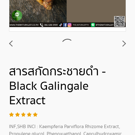
สารสกัดกระชายดำ -
Black Galingale
Extract
INF,SHB INCI : Kaempferia Parviflora Rhizome Extract,
Propylene glycol, Phenoxyethanol, Caprylhydroxamic