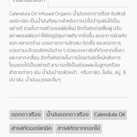
รายละเอียดสินค้า
Calendula Oil Infused Organic น้ำมันดอกดาวเรือง อินฟิวส์
ออร์กานิค เป็นน้ำมันที่เหมาะสำหรับการนำไปบำรุงผิวได้เป็น
อย่างดี ช่วยในการสร้างเซลล์ผิวใหม่ อีกทั้งยังช่วยฟื้นฟู ปรับ
สภาพเซลล์ผิวเก่าให้ผิวดูมีสุขภาพดีมากยิ่งขึ้น ลดอาการผิวแห้ง
แตก หยาบกร้าน บรรเทาอาการอักเสบ ติดเชื้อ และลดอาการ
บวมตามบริเวณผิวหนังต่าง ๆ ช่วยบรรเทาผิวที่เกิดจากเชื้อรา
และกลากเกลื้อน อีกทั้งยังช่วยในการป้องกันผิวไหม้หลังการ
โดนแดดได้เป็นอย่างดี สามารถใช้เป็นส่วนผสมในสูตรเครื่อง
สำอางต่างๆ เช่น น้ำมันบำรุงผิวหน้า , ครีมทาผิว ,โลชั่น, สบู่, ลิ
ปบาล์ม, น้ำมันนวดและอื่นๆ
ดอกดาวเรือง
น้ำมันดอกดาวเรือง
Calendula Oil
สารสกัดออร์แกนิค
สารสกัดจากดอกไม้