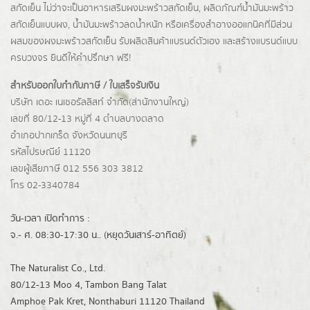
สกัดเย็น ไม่ว่าจะเป็นอาหารเสริมผงมะพร้าวสกัดเย็น, ผลิตภัณฑ์น้ำมันมะพร้าว
สกัดเย็นแบบผง,
น้ำมันมะพร้าวลดน้ำหนัก
หรือเครื่องสำอางออแกนิคที่มีส่วน
ผสมของผงมะพร้าวสกัดเย็น รับผลิตสินค้าแบรนด์ตัวเอง และสร้างแบรนด์แบบ
ครบวงจร ยินดีให้คำปรึกษา ฟรี!
สำหรับออกใบกำกับภาษี / ใบเสร็จรับเงิน
บริษัท เดอะ เนเชอรัลลิสท์ จำกัด(ส่านักงานใหญ่)
เลขที่ 80/12-13 หมู่ที่ 4 ตำบลบางตลาด
อำเภอปากเกร็ด
จังหวัดนนทบุรี
รหัสไปรษณีย์ 11120
เลขผู้เสียภาษี 012 556 303 3812
โทร 02-3340784
วัน-เวลา เปิดทำการ :
จ.- ศ. 08:30-17:30 น.. (หยุดวันเสาร์-อาทิตย์)
The Naturalist Co., Ltd.
80/12-13 Moo 4, Tambon Bang Talat
Amphoe Pak Kret, Nonthaburi 11120 Thailand