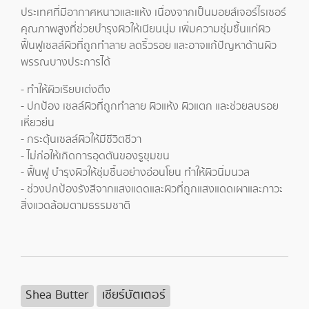
ประเทศที่มีอากาศหนาวและแห้ง เนื่องจากเป็นมอยส์เจอร์ไรเซอร์
คุณภาพสูงที่ช่วยบำรุงผิวให้เนียนนุ่ม เพิ่มความชุ่มชื้นแก่ผิว
ฟื้นฟูเซลล์ผิวที่ถูกทำลาย ลดริ้วรอย และอาจแก้ปัญหาด้านผิว
พรรณบางประการได้
- ทำให้ผิวเรียบเต่งตึง
- ปกป้อง เซลล์ผิวที่ถูกทำลาย ผิวแห้ง ผิวแตก และช่วยลบรอย
เหี่ยวย่น
- กระตุ้นเซลล์ผิวให้มีชีวิตชีวา
- ไม่ก่อให้เกิดการอุดตันของรูขุมขน
- ฟื้นฟู บำรุงผิวให้ชุ่มชื้นอย่างอ่อนโยน ทำให้ผิวนิ่มนวล
- ช่วงปกป้องรังสีจากแสงแดดและผิวที่ถูกแสงแดดเผาและภาวะ
สิ่งแวดล้อมตามธรรมชาติ
Shea Butter
เชียร์บัตเตอร์