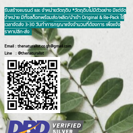
รับสร้างแบรนด์ และ จำหน่ายวัตถุดิบ *วัตถุดิบไม่มีตัวอย่าง มีแต่จัด
จำหน่าย มีทั้งสต็อกพร้อมส่ง/ผลิต/นำเข้า Original & Re-Pack ใช้
เวลาจัดส่ง 3-30 วันทำการ กรุณาแจ้งจำนวนที่ต้องการ เพื่อแจ้ง
ราคาปลีก-ส่ง
Email :
thenaturalist.co.th@gmail.com
Line :
@thenatur
alist