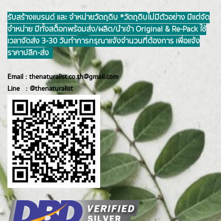
รับสร้างแบรนด์ และ จำหน่ายวัตถุดิบ *วัตถุดิบไม่มีตัวอย่าง มีแต่จัด
จำหน่าย มีทั้งสต็อกพร้อมส่ง/ผลิต/นำเข้า Original & Re-Pack ใช้
เวลาจัดส่ง 3-30 วันทำการ กรุณาแจ้งจำนวนที่ต้องการ เพื่อแจ้ง
ราคาปลีก-ส่ง
Email :
thenaturalist.co.th@gmail.com
Line :
@thenatur
alist