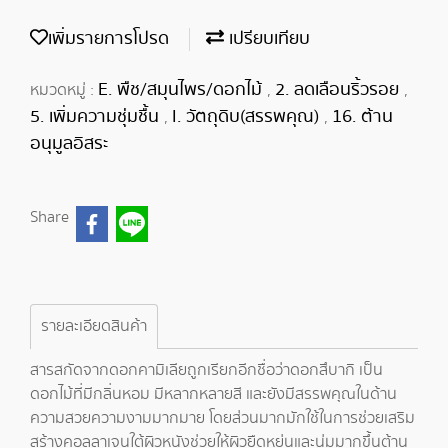
เพิ่มรายการโปรด
เปรียบเทียบ
E. พืช/สมุนไพร/ดอกไม้
2. ลดเลือนริ้วรอย
หมวดหมู่ :
,
,
5. เพิ่มความชุ่มชื้น
I. วัตถุดิบ(สรรพคุณ)
16. ต้าน
,
,
อนุมูลอิสระ
Share
รายละเอียดสินค้า
สารสกัดจากดอกคามิเลียถูกเรียกอีกชื่อว่าดอกสึบากิ เป็น
ดอกไม้ที่มีกลิ่นหอม มีหลากหลายสี และยังมีสรรพคุณในด้าน
ความสวยความงามมากมาย โดยส่วนมากมักใช้ในการช่วยเสริม
สร้างคอลลาเจนใต้ผิวหนังช่วยให้ผิวยืดหยุ่นและนุ่มมากขึ้นต้าน